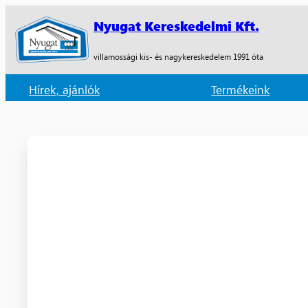
Nyugat Kereskedelmi Kft.
villamossági kis- és nagykereskedelem 1991 óta
Hírek, ajánlók
Termékeink