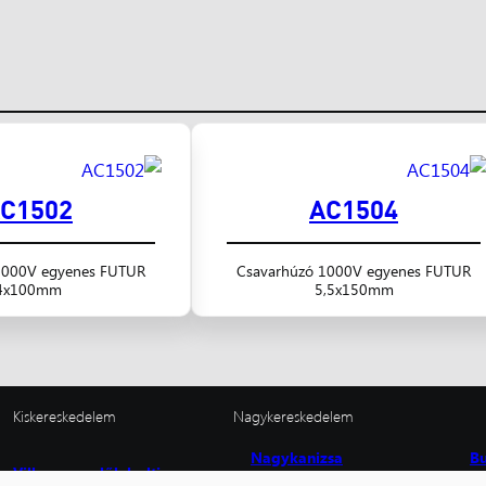
C1502
AC1504
1000V egyenes FUTUR
Csavarhúzó 1000V egyenes FUTUR
4x100mm
5,5x150mm
Kiskereskedelem
Nagykereskedelem
Nagykanizsa
B
Villanyszerelők boltja
8800 Nagykanizsa,
11