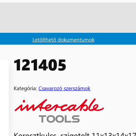
Letölthető dokumentumok
121405
Kategória:
Csavarozó szerszámok
Keresztkulcs, szigetelt 11x13x14x