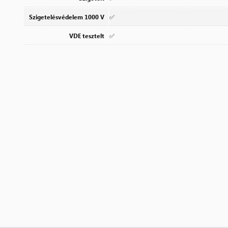
Szigetelésvédelem 1000 V
✅
VDE tesztelt
✅