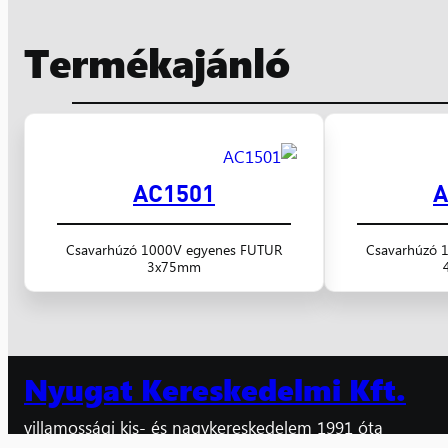
Termékajánló
AC1501
A
Csavarhúzó 1000V egyenes FUTUR
Csavarhúzó 
3x75mm
Nyugat Kereskedelmi Kft.
villamossági kis- és nagykereskedelem 1991 óta