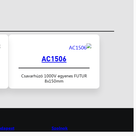
AC1506
Csavarhúzó 1000V egyenes FUTUR
8x150mm
udapest
Szolnok
06 Budapest,
5000 Szolnok,