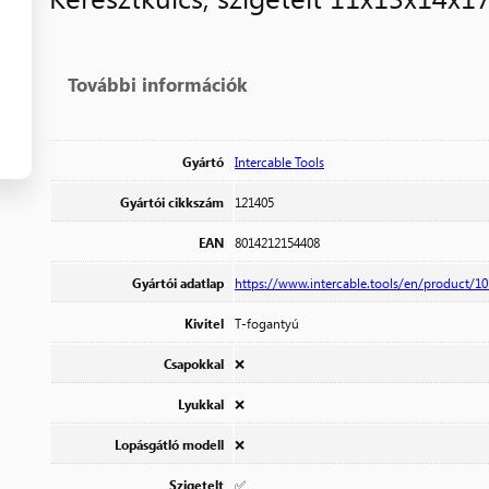
További információk
Gyártó
Intercable Tools
Gyártói cikkszám
121405
EAN
8014212154408
Gyártói adatlap
https://www.intercable.tools/en/product/10_
Kivitel
T-fogantyú
Csapokkal
❌
Lyukkal
❌
Lopásgátló modell
❌
Szigetelt
✅