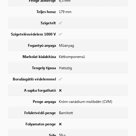
Penge átmérője
6,5 mm
Teljes hossz
179 mm
Szigetelt
✅
Szigetelésvédelem 1000 V
✅
Fogantyú anyaga
Műanyag
Markolat kialakítása
Kétkomponensű
Tengely típusa
Hatszög
Borulásgátló védelemmel
✅
A sapka forgatható
❌
Penge anyaga
Króm-vanádium-molibdén (CVM)
Felületvédő penge
Barnított
Folyamatos penge
❌
Súly
59 g