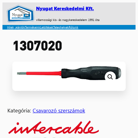
Nyugat Kereskedelmi Kft.
villamossági kis- és nagykereskedelem 1991 óta
Hírek, ajánlók
Termékeink
Letöltések
Telephelyek
Rólunk
1307020
Kategória:
Csavarozó szerszámok