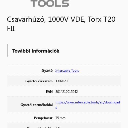
Csavarhúzó, 1000V VDE, Torx T20
FII
További információk
Gyártó
Intercable Tools
Gyártói cikkszám
1307020
EAN
8014212015242
https://www.intercable.tools/en/download
Gyártói termékoldal
s
Pengehossz
75 mm