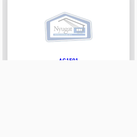
AC1501
Csavarhúzó 1000V egyenes FUTUR 3x75mm
Nyugat Kereskedelmi Kft.
villamossági kis- és nagykereskedelem 1991 óta
Számlaszám: 10300002-10601442-49020018
Adószám: 10608520-2-20