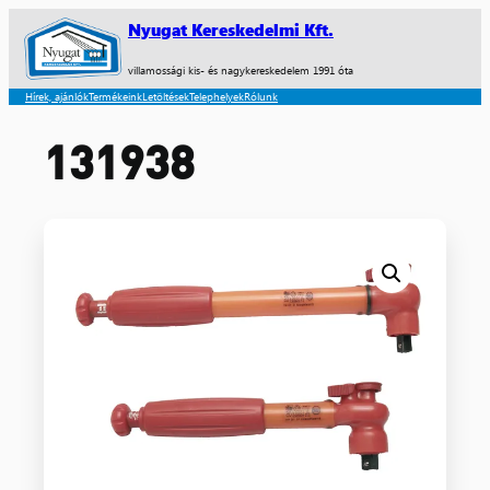
Nyugat Kereskedelmi Kft.
villamossági kis- és nagykereskedelem 1991 óta
Hírek, ajánlók
Termékeink
Letöltések
Telephelyek
Rólunk
131938