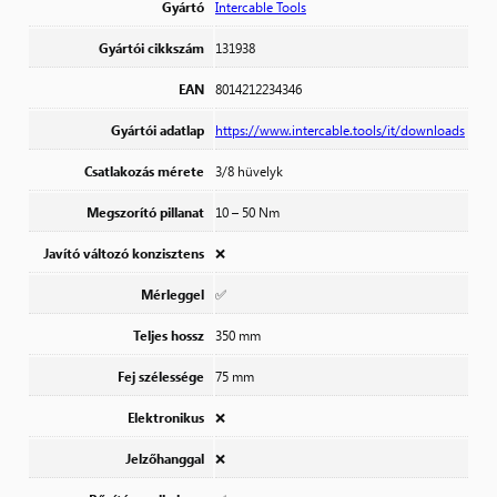
Gyártó
Intercable Tools
Gyártói cikkszám
131938
EAN
8014212234346
Gyártói adatlap
https://www.intercable.tools/it/downloads
Csatlakozás mérete
3/8 hüvelyk
Megszorító pillanat
10 – 50 Nm
Javító változó konzisztens
❌
Mérleggel
✅
Teljes hossz
350 mm
Fej szélessége
75 mm
Elektronikus
❌
Jelzőhanggal
❌