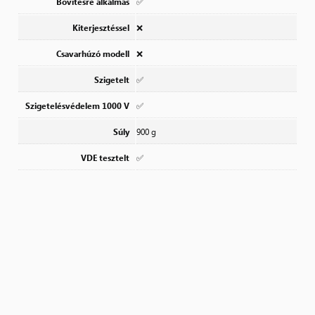
Bővítésre alkalmas
✅
Kiterjesztéssel
❌
Csavarhúzó modell
❌
Szigetelt
✅
Szigetelésvédelem 1000 V
✅
Súly
900 g
VDE tesztelt
✅