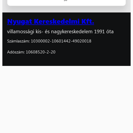
Nyugat Kereskedelmi Kft.
villamossági kis- és nagykereskedelem 1991 óta
Számlaszám: 10300002-10601442-49020018
Adószám: 10608520-2-20
Facebook
Instagram
Kiskereskedelem
Villanyszerelők boltja
8800 Nagykanizsa,
Magyar u. 162/A
06 (93) 310-126, 510-161