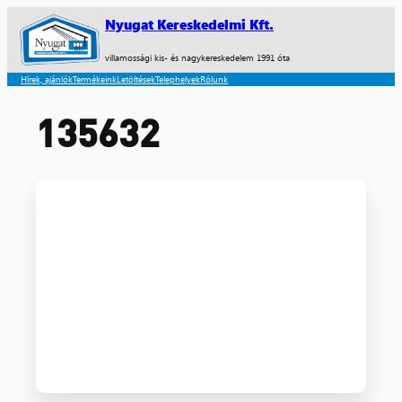
Nyugat Kereskedelmi Kft.
villamossági kis- és nagykereskedelem 1991 óta
Hírek, ajánlók
Termékeink
Letöltések
Telephelyek
Rólunk
135632