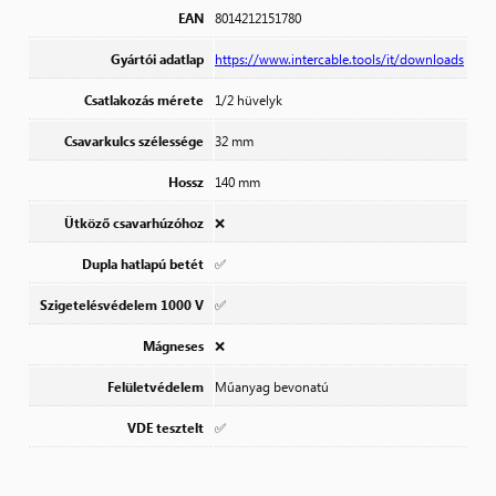
EAN
8014212151780
Gyártói adatlap
https://www.intercable.tools/it/downloads
Csatlakozás mérete
1/2 hüvelyk
Csavarkulcs szélessége
32 mm
Hossz
140 mm
Ütköző csavarhúzóhoz
❌
Dupla hatlapú betét
✅
Szigetelésvédelem 1000 V
✅
Mágneses
❌
Felületvédelem
Műanyag bevonatú
VDE tesztelt
✅