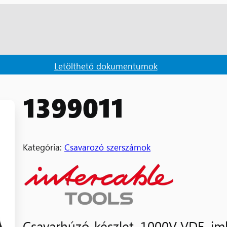
Letölthető dokumentumok
1399011
Kategória:
Csavarozó szerszámok
Csavarhúzó-készlet, 1000V VDE, imb