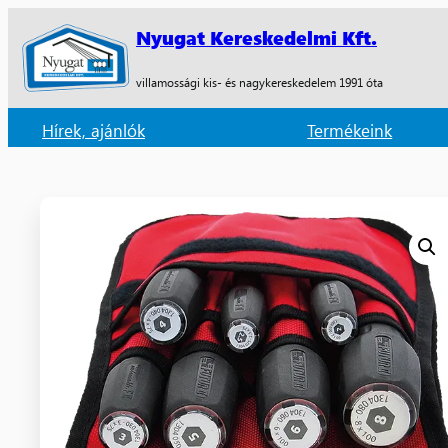
Nyugat Kereskedelmi Kft.
villamossági kis- és nagykereskedelem 1991 óta
Hírek, ajánlók
Termékeink