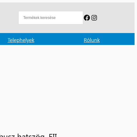
Facebook
Instagram
Telephelyek
Rólunk
usz hatszög. FII