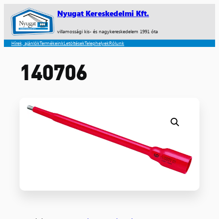
Nyugat Kereskedelmi Kft.
villamossági kis- és nagykereskedelem 1991 óta
Hírek, ajánlók
Termékeink
Letöltések
Telephelyek
Rólunk
140706