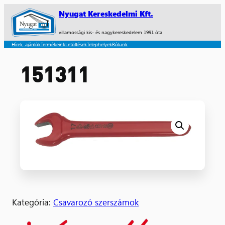
Nyugat Kereskedelmi Kft.
villamossági kis- és nagykereskedelem 1991 óta
Hírek, ajánlók
Termékeink
Letöltések
Telephelyek
Rólunk
151311
Kategória:
Csavarozó szerszámok