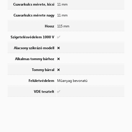
Csavarkulcs mérete, kicsi
11 mm
Csavarkulcs mérete nagy
11 mm
Hossz
115 mm
Szigetelésvédelem 1000 V
✅
Alacsony szikrázó modell
❌
Alkalmas tommy bárhoz
❌
Tommy bárral
❌
Felületvédelem
Műanyag bevonatú
VDE tesztelt
✅