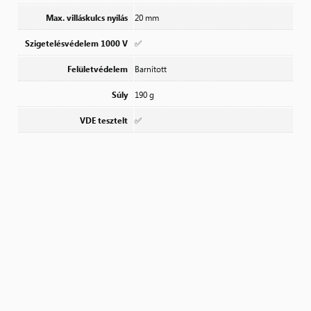
Max. villáskulcs nyílás
20 mm
Szigetelésvédelem 1000 V
✅
Felületvédelem
Barnított
Súly
190 g
VDE tesztelt
✅