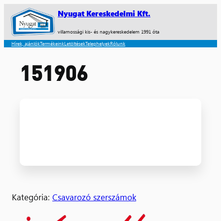
Nyugat Kereskedelmi Kft.
villamossági kis- és nagykereskedelem 1991 óta
Hírek, ajánlók
Termékeink
Letöltések
Telephelyek
Rólunk
151906
Kategória:
Csavarozó szerszámok