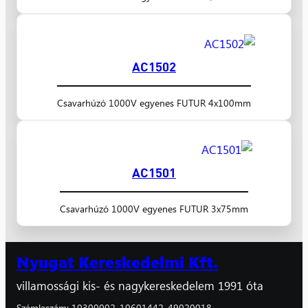
AC1502
Csavarhúzó 1000V egyenes FUTUR 4x100mm
AC1501
Csavarhúzó 1000V egyenes FUTUR 3x75mm
Nyugat Kereskedelmi Kft.
villamossági kis- és nagykereskedelem 1991 óta
Számlaszám: 10300002-10601442-49020018