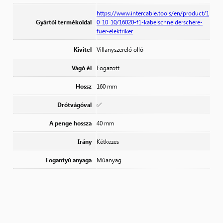
https://www.intercable.tools/en/product/1
Gyártói termékoldal
0_10_10/16020-f1-kabelschneiderschere-
fuer-elektriker
Kivitel
Villanyszerelő olló
Vágó él
Fogazott
Hossz
160 mm
Drótvágóval
✅
A penge hossza
40 mm
Irány
Kétkezes
Fogantyú anyaga
Műanyag