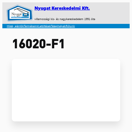
Nyugat Kereskedelmi Kft.
villamossági kis- és nagykereskedelem 1991 óta
Hírek, ajánlók
Termékeink
Letöltések
Telephelyek
Rólunk
16020-F1