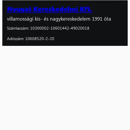
Nyugat Kereskedelmi Kft.
villamossági kis- és nagykereskedelem 1991 óta
Számlaszám: 10300002-10601442-49020018
Adószám: 10608520-2-20
Facebook
Instagram
Kiskereskedelem
Villanyszerelők boltja
8800 Nagykanizsa,
Magyar u. 162/A
06 (93) 310-126, 510-161
nyugatkisker@nyugatker.hu