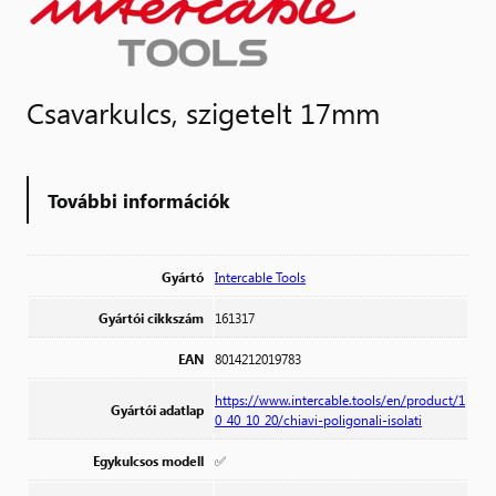
Csavarkulcs, szigetelt 17mm
További információk
Gyártó
Intercable Tools
Gyártói cikkszám
161317
EAN
8014212019783
https://www.intercable.tools/en/product/1
Gyártói adatlap
0_40_10_20/chiavi-poligonali-isolati
Egykulcsos modell
✅