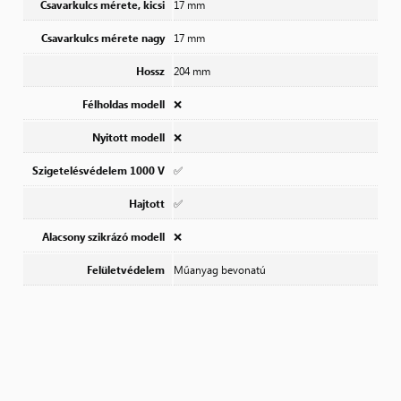
Csavarkulcs mérete, kicsi
17 mm
Csavarkulcs mérete nagy
17 mm
Hossz
204 mm
Félholdas modell
❌
Nyitott modell
❌
Szigetelésvédelem 1000 V
✅
Hajtott
✅
Alacsony szikrázó modell
❌
Felületvédelem
Műanyag bevonatú