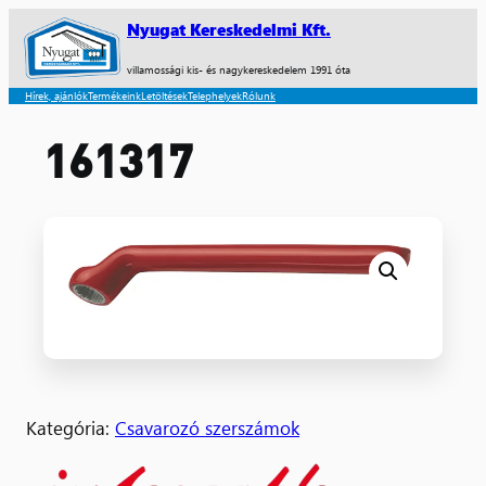
Nyugat Kereskedelmi Kft.
villamossági kis- és nagykereskedelem 1991 óta
Hírek, ajánlók
Termékeink
Letöltések
Telephelyek
Rólunk
161317
Kategória:
Csavarozó szerszámok