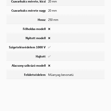
Csavarkulcs mérete, kicsi
20 mm
Csavarkulcs mérete nagy
20 mm
Hossz
250 mm
Félholdas modell
❌
Nyitott modell
❌
Szigetelésvédelem 1000 V
✅
Hajtott
✅
Alacsony szikrázó modell
❌
Felületvédelem
Műanyag bevonatú