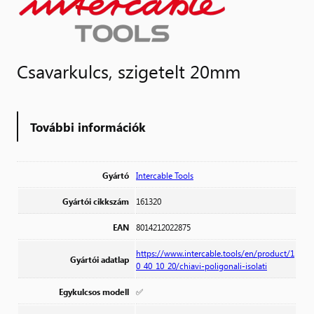
Csavarkulcs, szigetelt 20mm
További információk
Gyártó
Intercable Tools
Gyártói cikkszám
161320
EAN
8014212022875
https://www.intercable.tools/en/product/1
Gyártói adatlap
0_40_10_20/chiavi-poligonali-isolati
Egykulcsos modell
✅