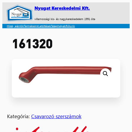
Nyugat Kereskedelmi Kft.
villamossági kis- és nagykereskedelem 1991 óta
Hírek, ajánlók
Termékeink
Letöltések
Telephelyek
Rólunk
161320
Kategória:
Csavarozó szerszámok