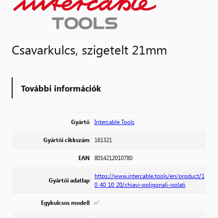
Csavarkulcs, szigetelt 21mm
További információk
Gyártó
Intercable Tools
Gyártói cikkszám
161321
EAN
8014212010780
https://www.intercable.tools/en/product/1
Gyártói adatlap
0_40_10_20/chiavi-poligonali-isolati
Egykulcsos modell
✅