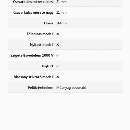
Csavarkulcs mérete, kicsi
21 mm
Csavarkulcs mérete nagy
21 mm
Hossz
264 mm
Félholdas modell
❌
Nyitott modell
❌
Szigetelésvédelem 1000 V
✅
Hajtott
✅
Alacsony szikrázó modell
❌
Felületvédelem
Műanyag bevonatú