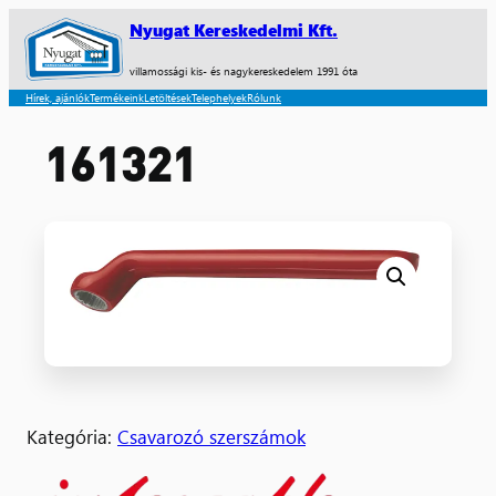
Nyugat Kereskedelmi Kft.
villamossági kis- és nagykereskedelem 1991 óta
Hírek, ajánlók
Termékeink
Letöltések
Telephelyek
Rólunk
161321
Kategória:
Csavarozó szerszámok