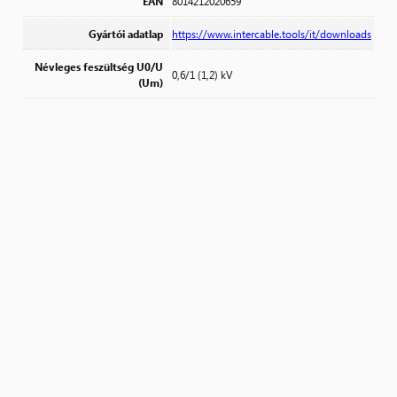
EAN
8014212020659
Gyártói adatlap
https://www.intercable.tools/it/downloads
Névleges feszültség U0/U
0,6/1 (1,2) kV
(Um)