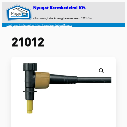
Nyugat Kereskedelmi Kft.
villamossági kis- és nagykereskedelem 1991 óta
Hírek, ajánlók
Termékeink
Letöltések
Telephelyek
Rólunk
21012