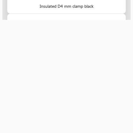
Insulated D4 mm clamp black
AB22208
Szerszámtáska elektrotechnikai adapterkészlethez
Nyugat Kereskedelmi Kft.
villamossági kis- és nagykereskedelem 1991 óta