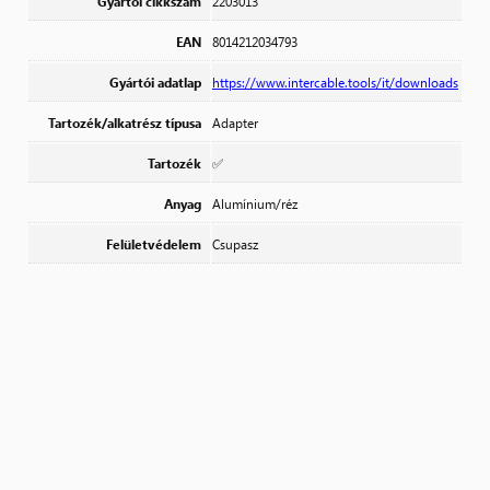
Gyártói cikkszám
2203013
EAN
8014212034793
Gyártói adatlap
https://www.intercable.tools/it/downloads
Tartozék/alkatrész típusa
Adapter
Tartozék
✅
Anyag
Alumínium/réz
Felületvédelem
Csupasz