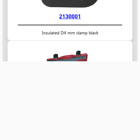
2130001
Insulated D4 mm clamp black
AB22208
Szerszámtáska elektrotechnikai adapterkészlethez