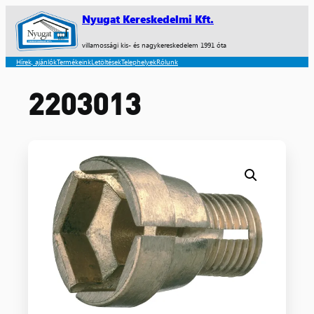
Nyugat Kereskedelmi Kft.
villamossági kis- és nagykereskedelem 1991 óta
Hírek, ajánlók
Termékeink
Letöltések
Telephelyek
Rólunk
2203013