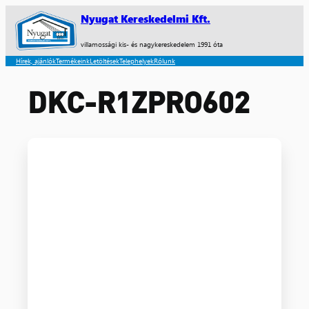
Nyugat Kereskedelmi Kft.
villamossági kis- és nagykereskedelem 1991 óta
Hírek, ajánlók
Termékeink
Letöltések
Telephelyek
Rólunk
DKC-R1ZPRO602