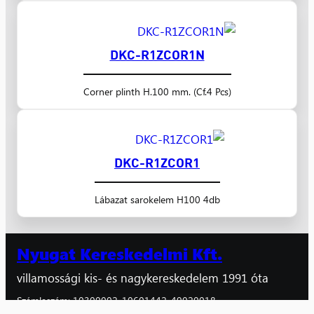
DKC-R1ZCOR1N
Corner plinth H.100 mm. (Cf.4 Pcs)
DKC-R1ZCOR1
Lábazat sarokelem H100 4db
Nyugat Kereskedelmi Kft.
villamossági kis- és nagykereskedelem 1991 óta
Számlaszám: 10300002-10601442-49020018