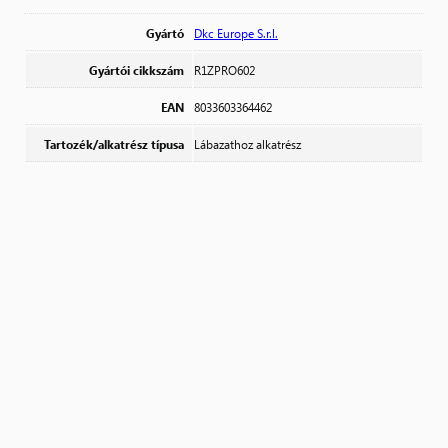
Gyártó
Dkc Europe S.r.l.
Gyártói cikkszám
R1ZPRO602
EAN
8033603364462
Tartozék/alkatrész típusa
Lábazathoz alkatrész