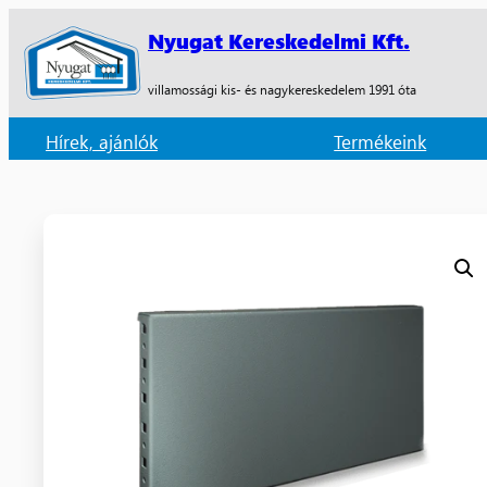
Nyugat Kereskedelmi Kft.
villamossági kis- és nagykereskedelem 1991 óta
Hírek, ajánlók
Termékeink