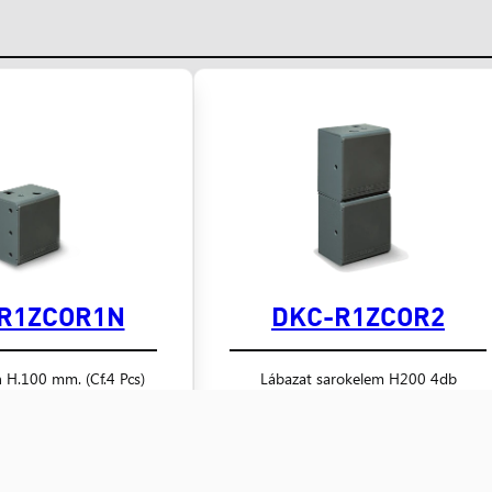
R1ZCOR1N
DKC-R1ZCOR2
h H.100 mm. (Cf.4 Pcs)
Lábazat sarokelem H200 4db