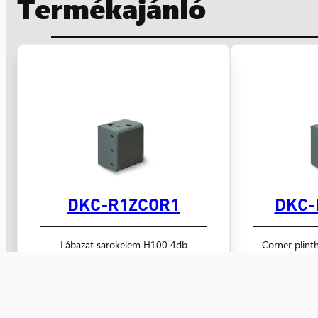
Termékajánló
DKC-R1ZCOR1
DKC-
Lábazat sarokelem H100 4db
Corner plint