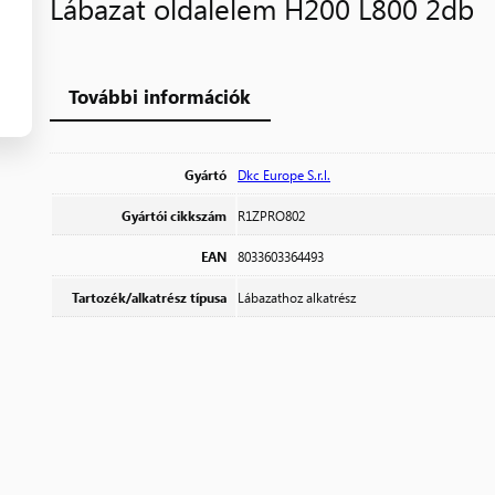
Lábazat oldalelem H200 L800 2db
További információk
Gyártó
Dkc Europe S.r.l.
Gyártói cikkszám
R1ZPRO802
EAN
8033603364493
Tartozék/alkatrész típusa
Lábazathoz alkatrész