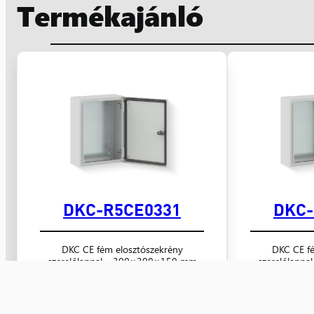
Termékajánló
DKC-R5CE0331
DKC-
DKC CE fém elosztószekrény
DKC CE fé
szerelőlappal – 300×300×150 mm
szerelőlapp