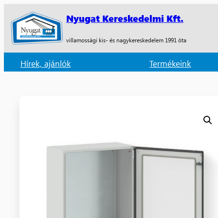
Nyugat Kereskedelmi Kft.
villamossági kis- és nagykereskedelem 1991 óta
Hírek, ajánlók
Termékeink