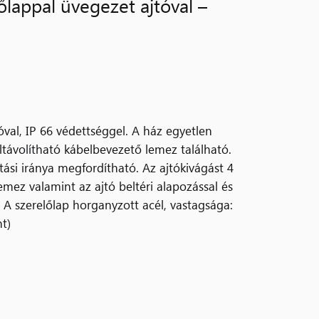
lappal üvegezet ajtóval –
óval, IP 66 védettséggel. A ház egyetlen
ltávolítható kábelbevezető lemez található.
tási iránya megfordítható. Az ajtókivágást 4
mez valamint az ajtó beltéri alapozással és
a. A szerelőlap horganyzott acél, vastagsága:
nt)