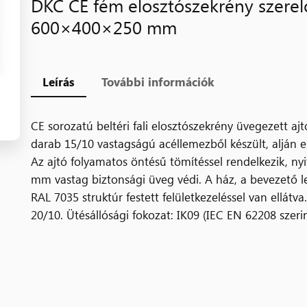
DKC CE fém elosztószekrény szerelő
600×400×250 mm
Leírás
További információk
CE sorozatú beltéri fali elosztószekrény üvegezett ajt
darab 15/10 vastagságú acéllemezből készült, alján e
Az ajtó folyamatos öntésű tömítéssel rendelkezik, nyi
mm vastag biztonsági üveg védi. A ház, a bevezető le
RAL 7035 struktúr festett felületkezeléssel van ellátv
20/10. Ütésállósági fokozat: IK09 (IEC EN 62208 szeri