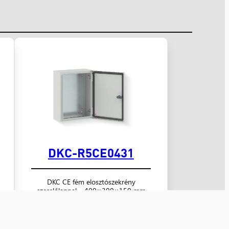
DKC-R5CE0431
DKC CE fém elosztószekrény
szerelőlappal – 400×300×150 mm