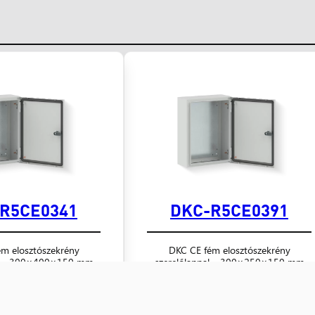
R5CE0341
DKC-R5CE0391
m elosztószekrény
DKC CE fém elosztószekrény
al – 300×400×150 mm
szerelőlappal – 300×250×150 mm