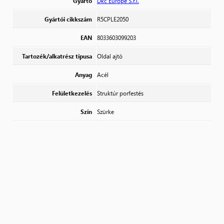
Gyártó
Dkc Europe S.r.l.
Gyártói cikkszám
R5CPLE2050
EAN
8033603099203
Tartozék/alkatrész típusa
Oldal ajtó
Anyag
Acél
Felületkezelés
Struktúr porfestés
Szín
Szürke