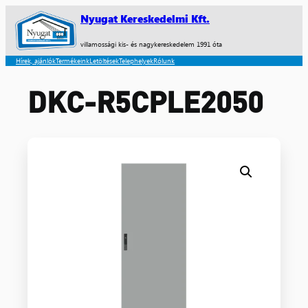
Nyugat Kereskedelmi Kft.
villamossági kis- és nagykereskedelem 1991 óta
Hírek, ajánlók
Termékeink
Letöltések
Telephelyek
Rólunk
DKC-R5CPLE2050