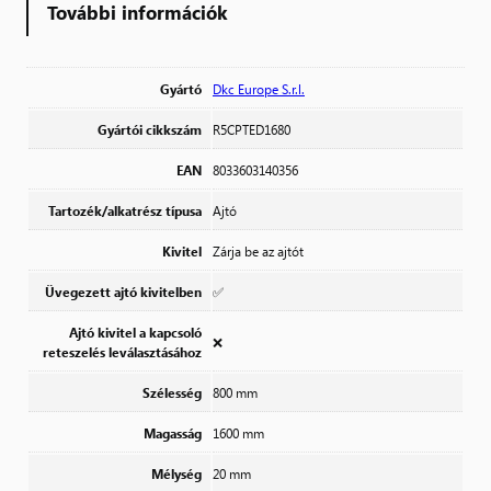
További információk
Gyártó
Dkc Europe S.r.l.
Gyártói cikkszám
R5CPTED1680
EAN
8033603140356
Tartozék/alkatrész típusa
Ajtó
Kivitel
Zárja be az ajtót
Üvegezett ajtó kivitelben
✅
Ajtó kivitel a kapcsoló
❌
reteszelés leválasztásához
Szélesség
800 mm
Magasság
1600 mm
Mélység
20 mm