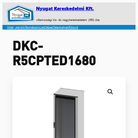
Nyugat Kereskedelmi Kft.
villamossági kis- és nagykereskedelem 1991 óta
Hírek, ajánlók
Termékeink
Letöltések
Telephelyek
Rólunk
DKC-
R5CPTED1680