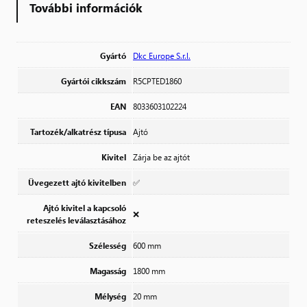
További információk
Gyártó
Dkc Europe S.r.l.
Gyártói cikkszám
R5CPTED1860
EAN
8033603102224
Tartozék/alkatrész típusa
Ajtó
Kivitel
Zárja be az ajtót
Üvegezett ajtó kivitelben
✅
Ajtó kivitel a kapcsoló
❌
reteszelés leválasztásához
Szélesség
600 mm
Magasság
1800 mm
Mélység
20 mm