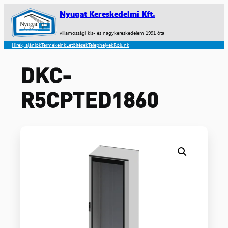
Nyugat Kereskedelmi Kft.
villamossági kis- és nagykereskedelem 1991 óta
Hírek, ajánlók
Termékeink
Letöltések
Telephelyek
Rólunk
DKC-
R5CPTED1860