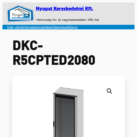
Nyugat Kereskedelmi Kft.
villamossági kis- és nagykereskedelem 1991 óta
Hírek, ajánlók
Termékeink
Letöltések
Telephelyek
Rólunk
DKC-
R5CPTED2080