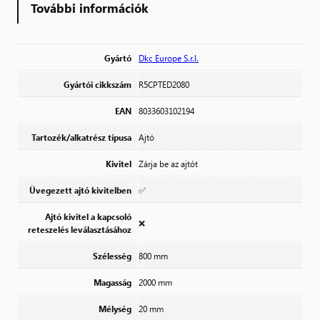
További információk
Gyártó
Dkc Europe S.r.l.
Gyártói cikkszám
R5CPTED2080
EAN
8033603102194
Tartozék/alkatrész típusa
Ajtó
Kivitel
Zárja be az ajtót
Üvegezett ajtó kivitelben
✅
Ajtó kivitel a kapcsoló
❌
reteszelés leválasztásához
Szélesség
800 mm
Magasság
2000 mm
Mélység
20 mm