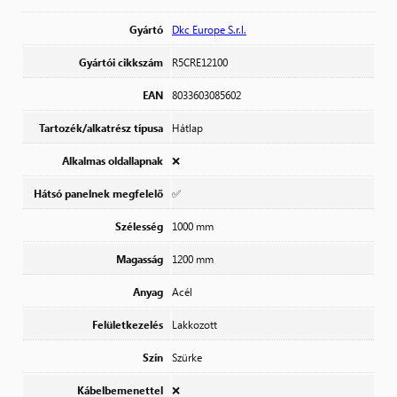
Gyártó
Dkc Europe S.r.l.
Gyártói cikkszám
R5CRE12100
EAN
8033603085602
Tartozék/alkatrész típusa
Hátlap
Alkalmas oldallapnak
❌
Hátsó panelnek megfelelő
✅
Szélesség
1000 mm
Magasság
1200 mm
Anyag
Acél
Felületkezelés
Lakkozott
Szín
Szürke
Kábelbemenettel
❌