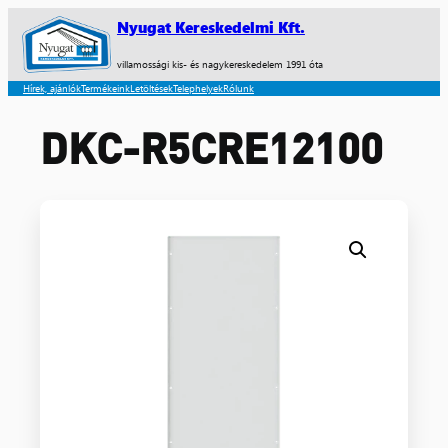
Nyugat Kereskedelmi Kft.
villamossági kis- és nagykereskedelem 1991 óta
Hírek, ajánlók
Termékeink
Letöltések
Telephelyek
Rólunk
DKC-R5CRE12100