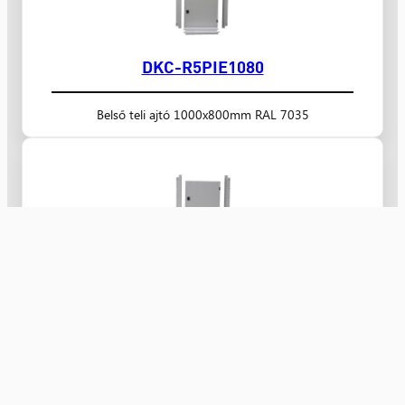
DKC-R5PIE1080
Belső teli ajtó 1000x800mm RAL 7035
DKC-R5PIE1060
Internal door for CQE, CAE 1000×600 mm.