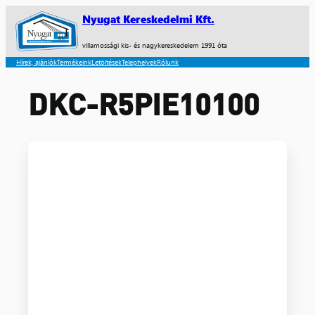
Nyugat Kereskedelmi Kft.
villamossági kis- és nagykereskedelem 1991 óta
Hírek, ajánlók
Termékeink
Letöltések
Telephelyek
Rólunk
DKC-R5PIE10100