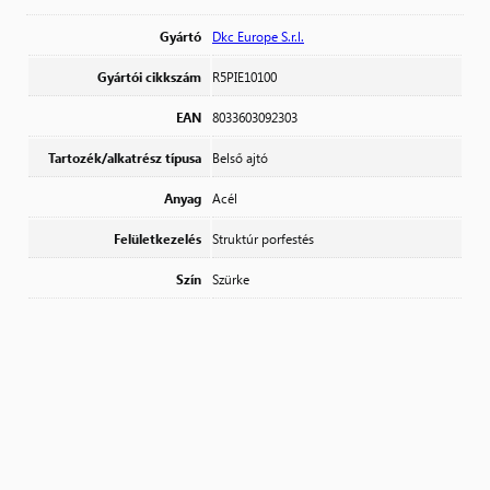
Gyártó
Dkc Europe S.r.l.
Gyártói cikkszám
R5PIE10100
EAN
8033603092303
Tartozék/alkatrész típusa
Belső ajtó
Anyag
Acél
Felületkezelés
Struktúr porfestés
Szín
Szürke