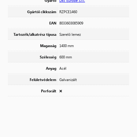
Gyártó
Dkc Europe S.r.l.
Gyártói cikkszám
RZPCE1460
EAN
8033603085909
Tartozék/alkatrész típusa
Szerelő lemez
Magasság
1400 mm
Szélesség
600 mm
Anyag
Acél
Felületvédelem
Galvanizált
Perforált
❌