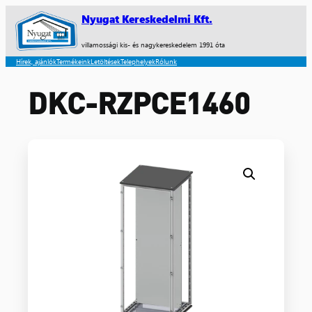
Nyugat Kereskedelmi Kft.
villamossági kis- és nagykereskedelem 1991 óta
Hírek, ajánlók
Termékeink
Letöltések
Telephelyek
Rólunk
DKC-RZPCE1460