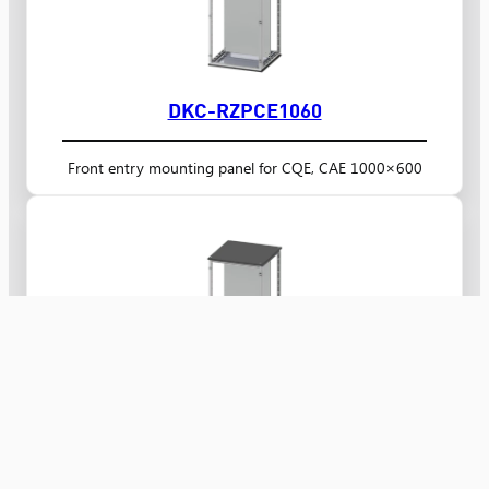
DKC-RZPCE1060
Front entry mounting panel for CQE, CAE 1000×600
DKC-RZPCE10100