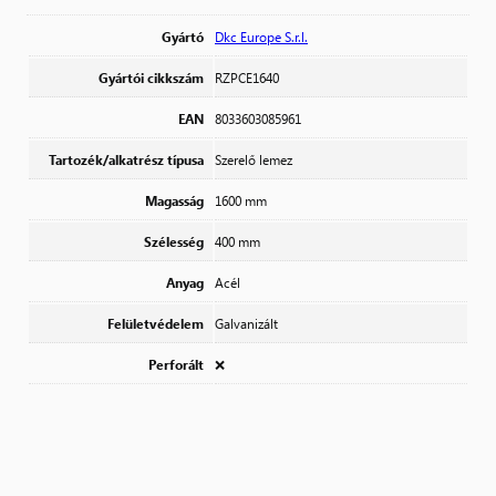
Gyártó
Dkc Europe S.r.l.
Gyártói cikkszám
RZPCE1640
EAN
8033603085961
Tartozék/alkatrész típusa
Szerelő lemez
Magasság
1600 mm
Szélesség
400 mm
Anyag
Acél
Felületvédelem
Galvanizált
Perforált
❌