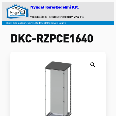
Nyugat Kereskedelmi Kft.
villamossági kis- és nagykereskedelem 1991 óta
Hírek, ajánlók
Termékeink
Letöltések
Telephelyek
Rólunk
DKC-RZPCE1640