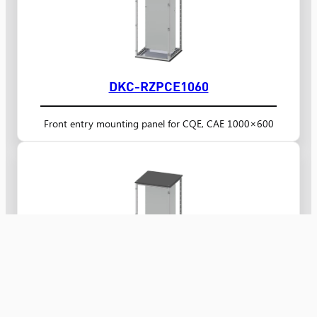
DKC-RZPCE1060
Front entry mounting panel for CQE, CAE 1000×600
DKC-RZPCE10100