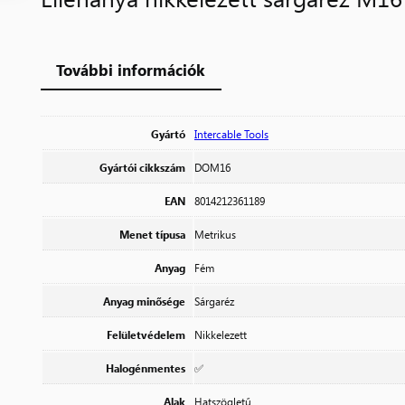
További információk
Gyártó
Intercable Tools
Gyártói cikkszám
DOM16
EAN
8014212361189
Menet típusa
Metrikus
Anyag
Fém
Anyag minősége
Sárgaréz
Felületvédelem
Nikkelezett
Halogénmentes
✅
Alak
Hatszögletű