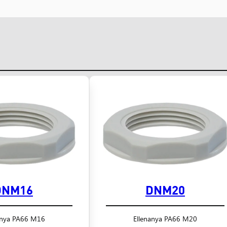
DNM16
DNM20
anya PA66 M16
Ellenanya PA66 M20