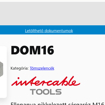
Letölthető dokumentumok
DOM16
Kategória:
Tömszelencék
Ellenanya nikkelezett sárgaréz M16