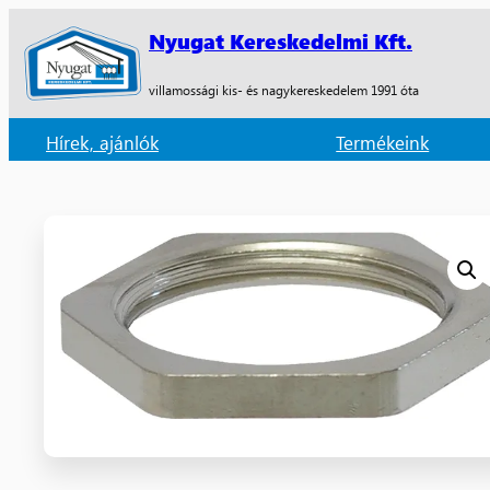
Nyugat Kereskedelmi Kft.
villamossági kis- és nagykereskedelem 1991 óta
Hírek, ajánlók
Termékeink