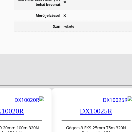
❌
belső bevonat
Mérő jelzéssel
❌
Szín
Fekete
10020R
DX10025R
K9 20mm 100m 320N
Gégecső FK9 25mm 75m 320N