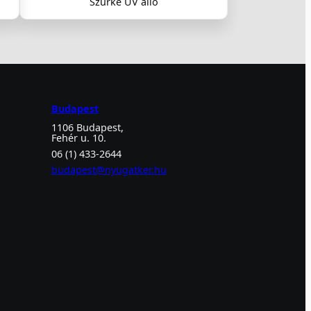
Szürke UV álló
Budapest
1106 Budapest,
Fehér u. 10.
06 (1) 433-2644
budapest@nyugatker.hu