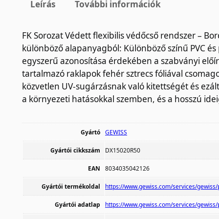
Leírás
További információk
FK Sorozat Védett flexibilis védőcső rendszer – B
különböző alapanyagból: Különböző színű PVC és 
egyszerű azonosítása érdekében a szabványi előí
tartalmazó raklapok fehér sztrecs fóliával csoma
közvetlen UV-sugárzásnak való kitettségét és ezál
a környezeti hatásokkal szemben, és a hosszú ideig
Gyártó
GEWISS
Gyártói cikkszám
DX15020R50
EAN
8034035042126
Gyártói termékoldal
https://www.gewiss.com/services/gewiss
Gyártói adatlap
https://www.gewiss.com/services/gewiss