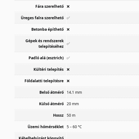
Fára szerelhető
❌
Üreges falra szerelhető
✅
Betonba építhető
❌
Gépek és rendszerek
✅
telepítéséhez
Padló alá (esztrich)
✅
Kültéri telepítés
❌
Földalatti telepítésre
❌
Belső átmérő
14.1 mm
Külső átmérő
20 mm
Hossz
50 m
Üzemi hőmérséklet
5 – 60 °C
Kábelbehúzást könnyítő