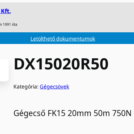
Kft.
m 1991 óta
Letölthető dokumentumok
DX15020R50
Kategória:
Gégecsövek
Gégecső FK15 20mm 50m 750N Lé