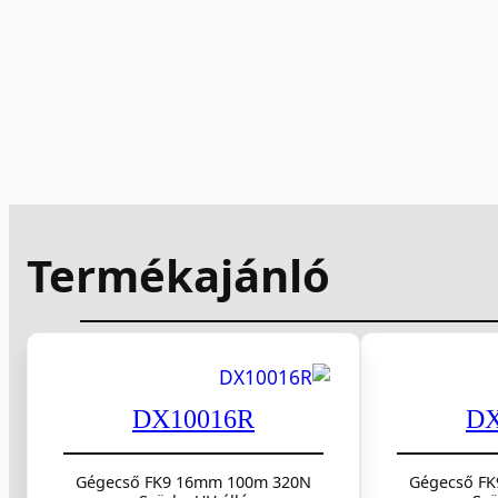
Termékajánló
DX10016R
DX
Gégecső FK9 16mm 100m 320N
Gégecső F