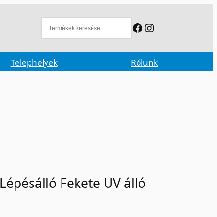
Facebook
Instagram
Telephelyek
Rólunk
pésálló Fekete UV álló