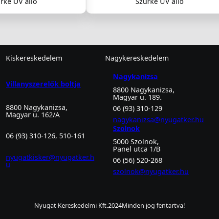
rke UV álló
Szürke UV álló
Kiskereskedelem
Nagykereskedelem
Nagykanizsa
Villanyszerelők boltja
8800 Nagykanizsa,
Magyar u. 189.
8800 Nagykanizsa,
06 (93) 310-129
Magyar u. 162/A
nagykanizsa@nyugatker.hu
Szolnok
06 (93) 310-126, 510-161
5000 Szolnok,
Panel utca 1/B
nyugatkisker@nyugatker.h
06 (56) 520-268
u
szolnok@nyugatker.hu
Nyugat Kereskedelmi Kft.
2024
Minden jog fentartva!