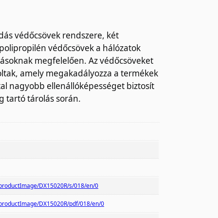
ordás védőcsövek rendszere, két
polipropilén védőcsövek a hálózatok
rásoknak megfelelően. Az védőcsöveket
goltak, amely megakadályozza a termékek
tal nagyobb ellenállóképességet biztosít
 tartó tárolás során.
/productImage/DX15020R/s/018/en/0
/productImage/DX15020R/pdf/018/en/0