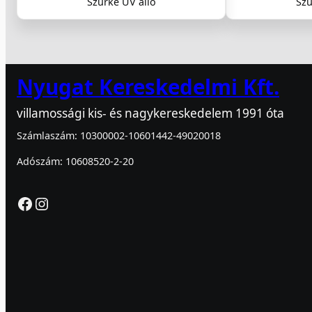
Szürke UV álló
Szü
Nyugat Kereskedelmi Kft.
villamossági kis- és nagykereskedelem 1991 óta
Számlaszám: 10300002-10601442-49020018
Adószám: 10608520-2-20
Facebook
Instagram