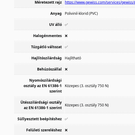
Méretezett rajz
https://www.gewiss.com/services/gewis
Anyag
Polivinil-klorid (PVC)
UV álló
✅
Halogénmentes
❌
Tűzgátló változat
✅
Hajlítószilárdság
Hajlítható
Behúzószállal
❌
Nyomószilárdsági
osztály az EN 61386-1
Közepes (3. osztály 750 N)
szerint
Ütésszilárdsági osztály
Közepes (3. osztály 750 N)
az EN 61386-1 szerint
Süllyesztett beépítéshez
✅
Felületi szereléshez
❌