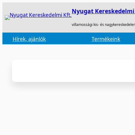
Nyugat Kereskedelmi 
villamossági kis- és nagykereskedele
Hírek, ajánlók
Termékeink