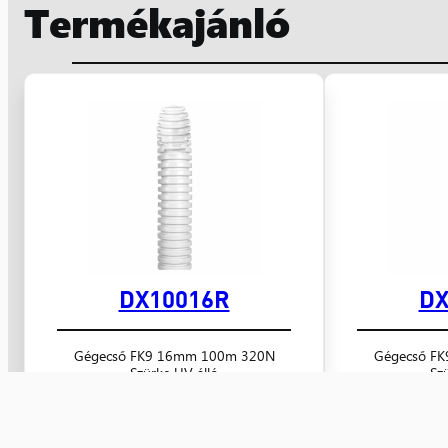
Termékajánló
DX10016R
DX
Gégecső FK9 16mm 100m 320N
Gégecső F
Szürke UV álló
Sz