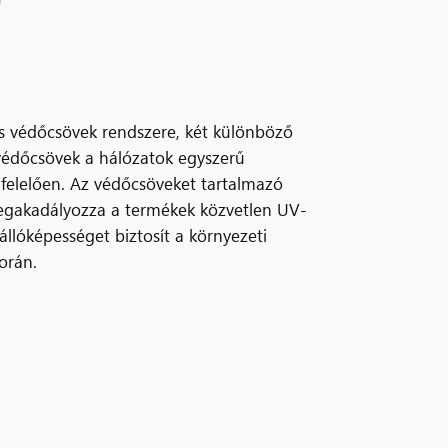
ás védőcsövek rendszere, két különböző
védőcsövek a hálózatok egyszerű
felelően. Az védőcsöveket tartalmazó
megakadályozza a termékek közvetlen UV-
állóképességet biztosít a környezeti
orán.