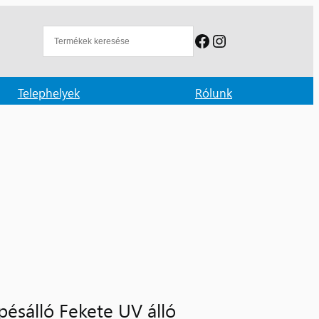
Facebook
Instagram
Telephelyek
Rólunk
sálló Fekete UV álló