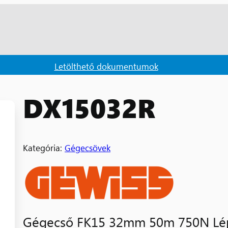
Letölthető dokumentumok
DX15032R
Kategória:
Gégecsövek
Gégecső FK15 32mm 50m 750N Lépé