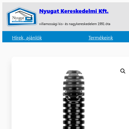
Nyugat Kereskedelmi Kft.
villamossági kis- és nagykereskedelem 1991 óta
Hírek, ajánlók
Termékeink