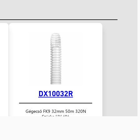
DX10032R
Gégecső FK9 32mm 50m 320N
Szürke UV álló