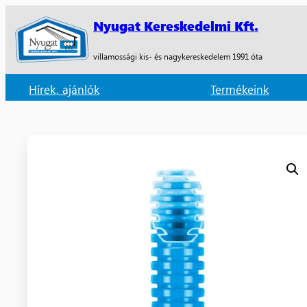
Nyugat Kereskedelmi Kft.
villamossági kis- és nagykereskedelem 1991 óta
Hírek, ajánlók
Termékeink