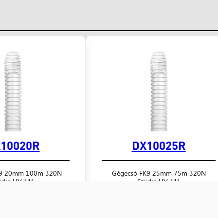
10020R
DX10025R
K9 20mm 100m 320N
Gégecső FK9 25mm 75m 320N
ürke UV álló
Szürke UV álló