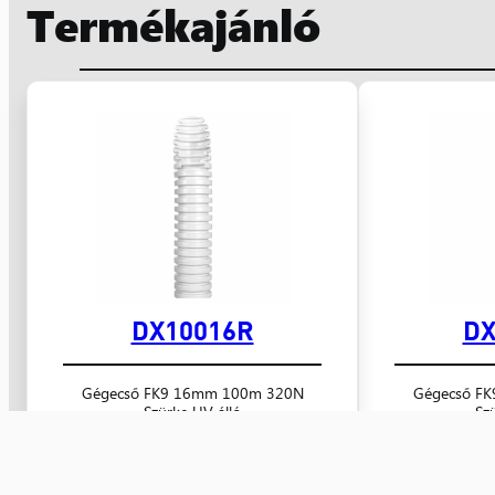
Termékajánló
DX10016R
DX
Gégecső FK9 16mm 100m 320N
Gégecső F
Szürke UV álló
Sz