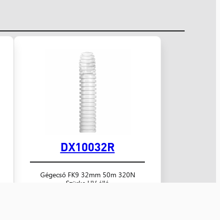
DX10032R
Gégecső FK9 32mm 50m 320N
Szürke UV álló