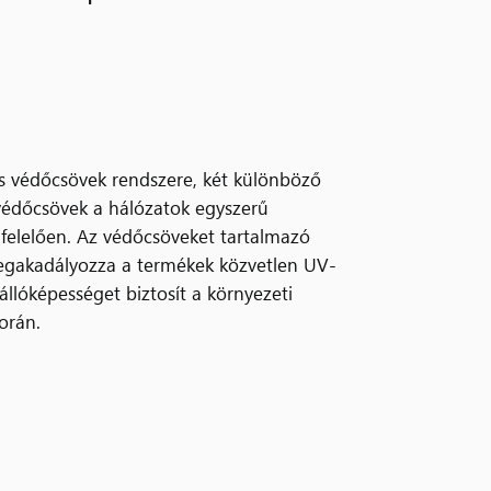
ás védőcsövek rendszere, két különböző
védőcsövek a hálózatok egyszerű
felelően. Az védőcsöveket tartalmazó
megakadályozza a termékek közvetlen UV-
állóképességet biztosít a környezeti
orán.