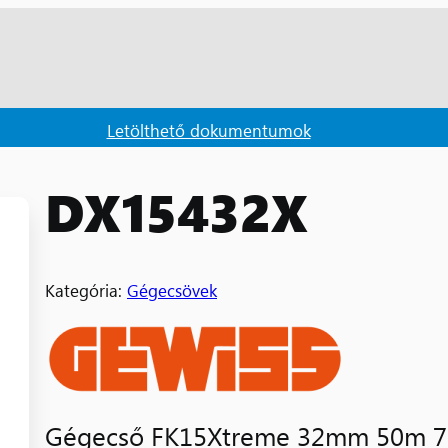
Letölthető dokumentumok
DX15432X
Kategória:
Gégecsövek
Gégecső FK15Xtreme 32mm 50m 75