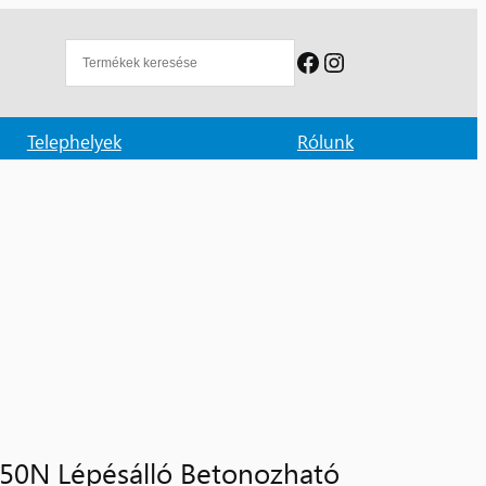
Facebook
Instagram
Telephelyek
Rólunk
0N Lépésálló Betonozható