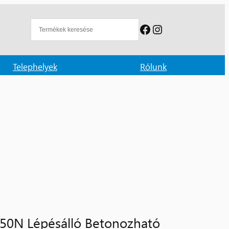
Facebook
Instagram
Telephelyek
Rólunk
0N Lépésálló Betonozható