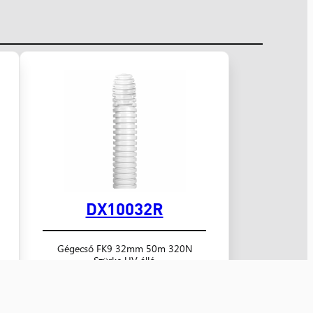
DX10032R
Gégecső FK9 32mm 50m 320N
Szürke UV álló