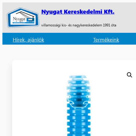
Nyugat Kereskedelmi Kft.
villamossági kis- és nagykereskedelem 1991 óta
Hírek, ajánlók
Termékeink