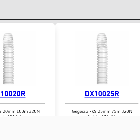
10020R
DX10025R
K9 20mm 100m 320N
Gégecső FK9 25mm 75m 320N
ürke UV álló
Szürke UV álló