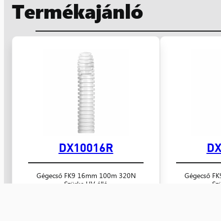
Termékajánló
DX10016R
DX
Gégecső FK9 16mm 100m 320N
Gégecső F
Szürke UV álló
Sz