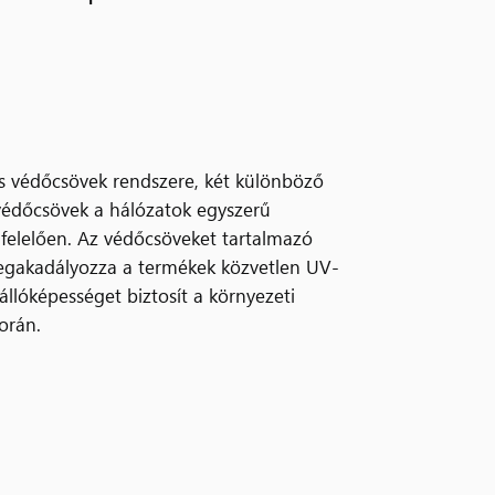
ás védőcsövek rendszere, két különböző
védőcsövek a hálózatok egyszerű
felelően. Az védőcsöveket tartalmazó
megakadályozza a termékek közvetlen UV-
állóképességet biztosít a környezeti
orán.