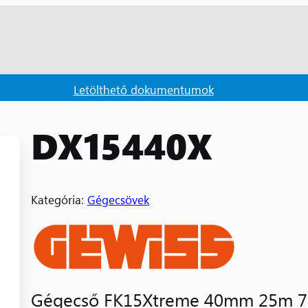
Letölthető dokumentumok
DX15440X
Kategória:
Gégecsövek
Gégecső FK15Xtreme 40mm 25m 75