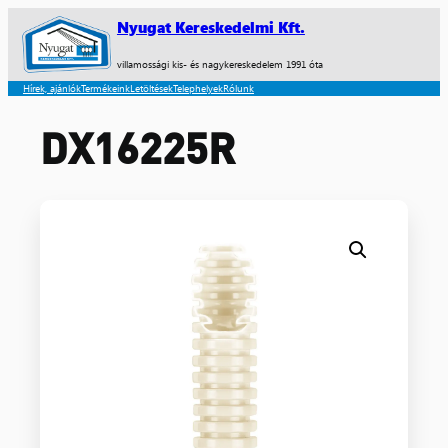
Nyugat Kereskedelmi Kft.
villamossági kis- és nagykereskedelem 1991 óta
Hírek, ajánlók
Termékeink
Letöltések
Telephelyek
Rólunk
DX16225R