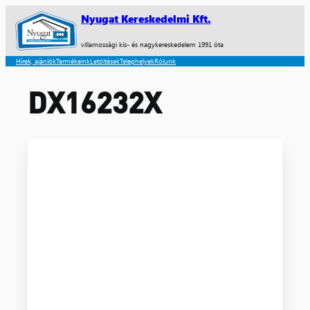
Nyugat Kereskedelmi Kft.
villamossági kis- és nagykereskedelem 1991 óta
Hírek, ajánlók
Termékeink
Letöltések
Telephelyek
Rólunk
DX16232X