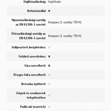
Hajlítószilárdság
Hajlítható
Behúzószállal
❌
Nyomószilárdsági osztály
Közepes (3. osztály 750 N)
az EN 61386-1 szerint
Ütésszilárdsági osztály az
Közepes (3. osztály 750 N)
EN 61386-1 szerint
Süllyesztett beépítéshez
✅
Felületi szereléshez
❌
Fára szerelhető
❌
Üreges falra szerelhető
✅
Betonba építhető
✅
Gépek és rendszerek
✅
telepítéséhez
Padló alá (esztrich)
✅