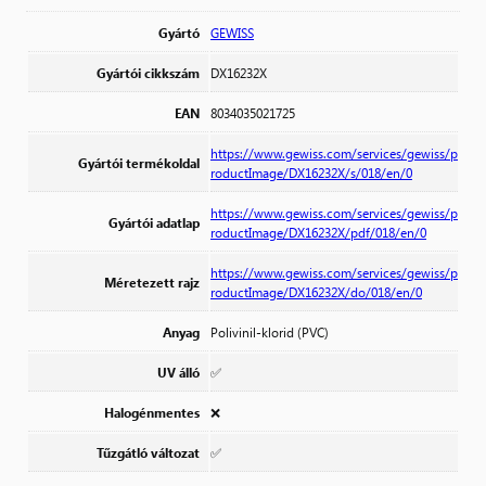
Gyártó
GEWISS
Gyártói cikkszám
DX16232X
EAN
8034035021725
https://www.gewiss.com/services/gewiss/p
Gyártói termékoldal
roductImage/DX16232X/s/018/en/0
https://www.gewiss.com/services/gewiss/p
Gyártói adatlap
roductImage/DX16232X/pdf/018/en/0
https://www.gewiss.com/services/gewiss/p
Méretezett rajz
roductImage/DX16232X/do/018/en/0
Anyag
Polivinil-klorid (PVC)
UV álló
✅
Halogénmentes
❌
Tűzgátló változat
✅