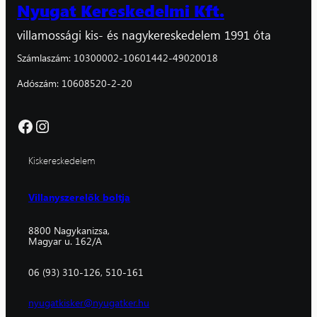
Nyugat Kereskedelmi Kft.
villamossági kis- és nagykereskedelem 1991 óta
Számlaszám: 10300002-10601442-49020018
Adószám: 10608520-2-20
Facebook
Instagram
Kiskereskedelem
Villanyszerelők boltja
8800 Nagykanizsa,
Magyar u. 162/A
06 (93) 310-126, 510-161
nyugatkisker@nyugatker.hu