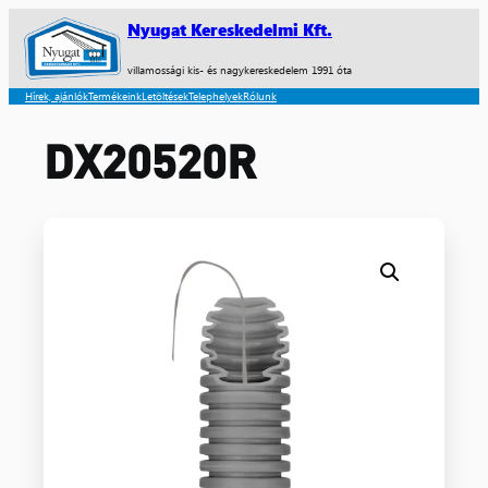
Nyugat Kereskedelmi Kft.
villamossági kis- és nagykereskedelem 1991 óta
Hírek, ajánlók
Termékeink
Letöltések
Telephelyek
Rólunk
DX20520R