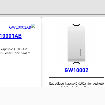
10001AB
 kapcsoló (101) 1M
ális Fehér ChoruSmart
GW10002
Egypólusú kapcsoló (101) j.fényezhető
1M Fehér ChoruSmart