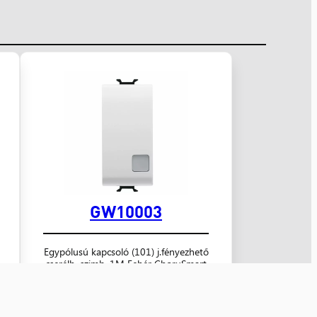
GW10003
Egypólusú kapcsoló (101) j.fényezhető
cserélh. szimb. 1M Fehér ChoruSmart