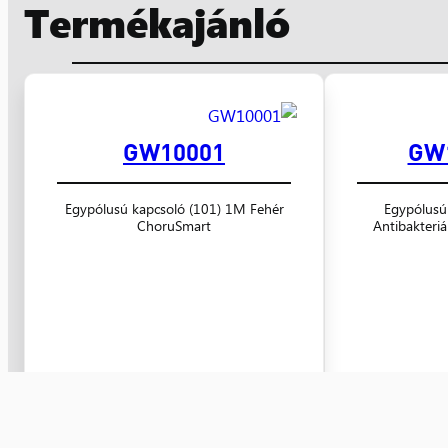
Termékajánló
GW10001
GW
Egypólusú kapcsoló (101) 1M Fehér
Egypólusú
ChoruSmart
Antibakteri