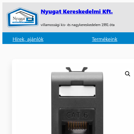
Nyugat Kereskedelmi Kft.
villamossági kis- és nagykereskedelem 1991 óta
Hírek, ajánlók
Termékeink