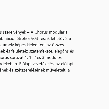
s szerelvények – A Chorus moduláris
ináció létrehozását teszik lehetővé, a
 amely képes kielégíteni az összes
nek és felületek: szaténfekete, elegáns és
horus sorozat 1, 1, 2 és 3 modulos
ekében. Előlapi vezetékelés: az előlapi
ének és szétszerelésének műveleteit, a