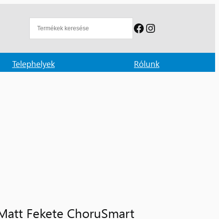
Facebook
Instagram
Telephelyek
Rólunk
 Matt Fekete ChoruSmart