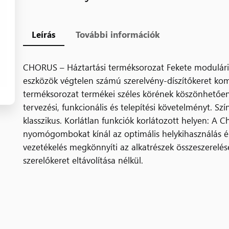
Leírás
További információk
CHORUS – Háztartási terméksorozat Fekete modulári
eszközök végtelen számú szerelvény-díszítőkeret komb
terméksorozat termékei széles körének köszönhetően,
tervezési, funkcionális és telepítési követelményt. Szí
klasszikus. Korlátlan funkciók korlátozott helyen: A C
nyomógombokat kínál az optimális helykihasználás érd
vezetékelés megkönnyíti az alkatrészek összeszerelés
szerelőkeret eltávolítása nélkül.