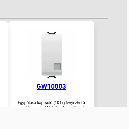
GW10003
Egypólusú kapcsoló (101) j.fényezhető
cserélh. szimb. 1M Fehér ChoruSmart