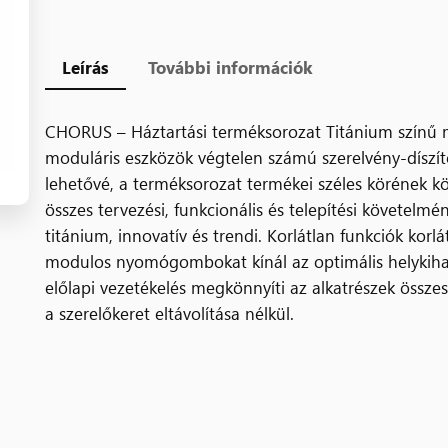
Leírás
További információk
CHORUS – Háztartási terméksorozat Titánium színű 
moduláris eszközök végtelen számú szerelvény-díszít
lehetővé, a terméksorozat termékei széles körének k
összes tervezési, funkcionális és telepítési követelmén
titánium, innovatív és trendi. Korlátlan funkciók korl
modulos nyomógombokat kínál az optimális helykihas
előlapi vezetékelés megkönnyíti az alkatrészek össze
a szerelőkeret eltávolítása nélkül.