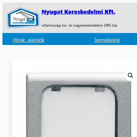
Nyugat Kereskedelmi Kft.
villamossági kis- és nagykereskedelem 1991 óta
Hírek, ajánlók
Termékeink