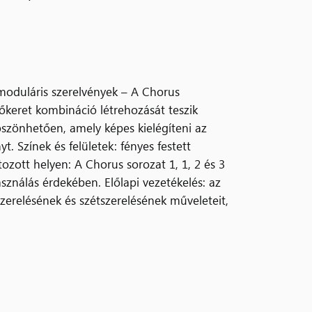
moduláris szerelvények – A Chorus
őkeret kombináció létrehozását teszik
öszönhetően, amely képes kielégíteni az
yt. Színek és felületek: fényes festett
átozott helyen: A Chorus sorozat 1, 1, 2 és 3
ználás érdekében. Előlapi vezetékelés: az
szerelésének és szétszerelésének műveleteit,