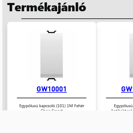
Termékajánló
GW10001
GW
Egypólusú kapcsoló (101) 1M Fehér
Egypólusú
ChoruSmart
Antibakteri