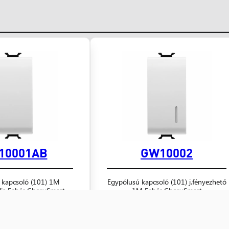
10001AB
GW10002
 kapcsoló (101) 1M
Egypólusú kapcsoló (101) j.fényezhető
ális Fehér ChoruSmart
1M Fehér ChoruSmart