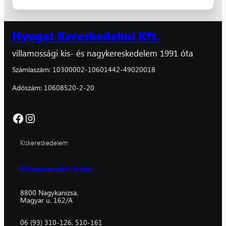
Nyugat Kereskedelmi Kft.
villamossági kis- és nagykereskedelem 1991 óta
Számlaszám: 10300002-10601442-49020018
Adószám: 10608520-2-20
Facebook
Instagram
Kiskereskedelem
Villanyszerelők boltja
8800 Nagykanizsa,
Magyar u. 162/A
06 (93) 310-126, 510-161