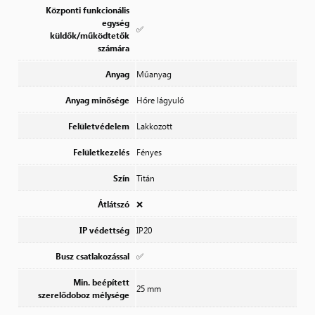
Központi funkcionális
egység
✅
küldők/működtetők
számára
Anyag
Műanyag
Anyag minősége
Hőre lágyuló
Felületvédelem
Lakkozott
Felületkezelés
Fényes
Szín
Titán
Átlátszó
❌
IP védettség
IP20
Busz csatlakozással
✅
Min. beépített
25 mm
szerelődoboz mélysége