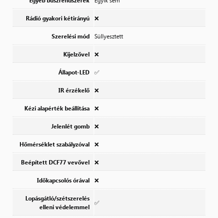
Egyéb buszrendszerek
Egyik sem
Rádió gyakori kétirányú
❌
Szerelési mód
Süllyesztett
Kijelzővel
❌
Állapot-LED
✅
IR érzékelő
❌
Kézi alapérték beállítása
❌
Jelenlét gomb
❌
Hőmérséklet szabályzóval
❌
Beépített DCF77 vevővel
❌
Időkapcsolós órával
❌
Lopásgátló/szétszerelés
✅
elleni védelemmel