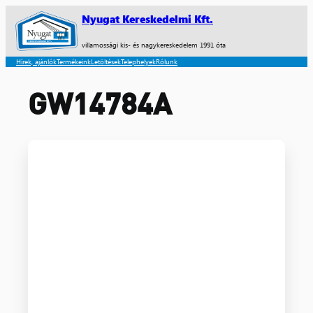
Nyugat Kereskedelmi Kft.
villamossági kis- és nagykereskedelem 1991 óta
Hírek, ajánlók
Termékeink
Letöltések
Telephelyek
Rólunk
GW14784A