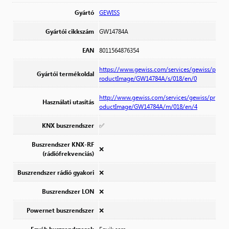
Gyártó
GEWISS
Gyártói cikkszám
GW14784A
EAN
8011564876354
https://www.gewiss.com/services/gewiss/p
Gyártói termékoldal
roductImage/GW14784A/s/018/en/0
http://www.gewiss.com/services/gewiss/pr
Használati utasítás
oductImage/GW14784A/m/018/en/4
KNX buszrendszer
✅
Buszrendszer KNX-RF
❌
(rádiófrekvenciás)
Buszrendszer rádió gyakori
❌
Buszrendszer LON
❌
Powernet buszrendszer
❌