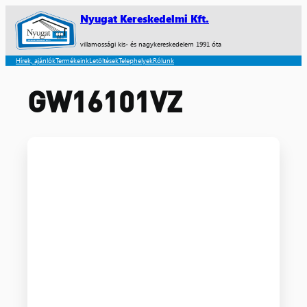
Nyugat Kereskedelmi Kft.
villamossági kis- és nagykereskedelem 1991 óta
Hírek, ajánlók
Termékeink
Letöltések
Telephelyek
Rólunk
GW16101VZ