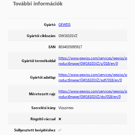
További információk
Gyártó
GEWISS
Gyártói cikkszám
GW16101VZ
EAN
8034035095917
https://www.gewiss.com/services/gewiss/p
Gyártói termékoldal
roductImage/GW16101VZ/s/018/en/0
https://www.gewiss.com/services/gewiss/p
Gyártói adatlap
roductImage/GW16101VZ/pdf/018/en/0
https://www.gewiss.com/services/gewiss/p
Méretezett rajz
roductImage/GW16101VZ/do/018/en/0
Szerelési irány
Vízszintes
Rögzítő ráccsal
❌
Süllyesztett beépítéshez
✅