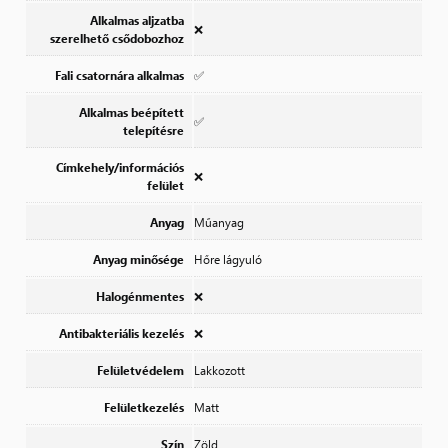
Alkalmas aljzatba
❌
szerelhető csődobozhoz
Fali csatornára alkalmas
✅
Alkalmas beépített
✅
telepítésre
Címkehely/információs
❌
felület
Anyag
Műanyag
Anyag minősége
Hőre lágyuló
Halogénmentes
❌
Antibakteriális kezelés
❌
Felületvédelem
Lakkozott
Felületkezelés
Matt
Szín
Zöld