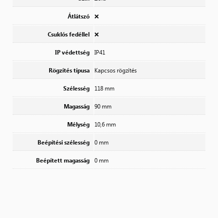
Átlátszó
❌
Csuklós fedéllel
❌
IP védettség
IP41
Rögzítés típusa
Kapcsos rögzítés
Szélesség
118 mm
Magasság
90 mm
Mélység
10,6 mm
Beépítési szélesség
0 mm
Beépített magasság
0 mm