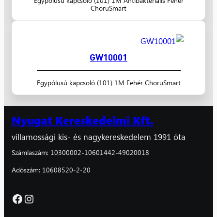
Egypólusú kapcsoló (101) 1M Antibakteriális Fehér
ChoruSmart
GW10001
Egypólusú kapcsoló (101) 1M Fehér ChoruSmart
Nyugat Kereskedelmi Kft.
villamossági kis- és nagykereskedelem 1991 óta
Számlaszám: 10300002-10601442-49020018
Adószám: 10608520-2-20
Facebook
Instagram