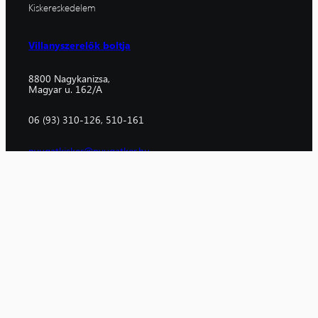
Kiskereskedelem
Villanyszerelők boltja
8800 Nagykanizsa,
Magyar u. 162/A
06 (93) 310-126, 510-161
nyugatkisker@nyugatker.hu
Nagykereskedelem
Nagykanizsa
Budapest
8800 Nagykanizsa,
1106 Budapest,
Magyar u. 189.
Fehér u. 10.
06 (93) 310-129
06 (1) 433-2644
nagykanizsa@nyugatker.hu
budapest@nyugatker.hu
Szolnok
5000 Szolnok,
Panel utca 1/B