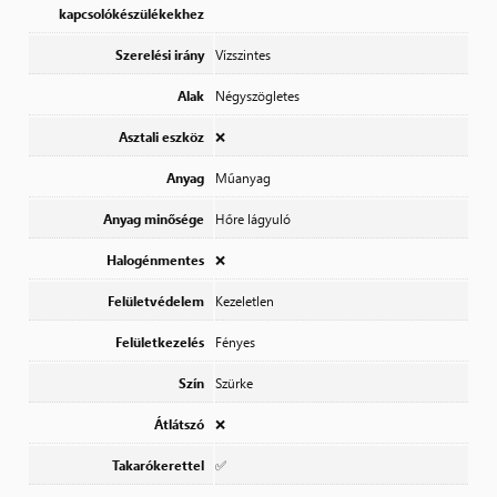
kapcsolókészülékekhez
Szerelési irány
Vízszintes
Alak
Négyszögletes
Asztali eszköz
❌
Anyag
Műanyag
Anyag minősége
Hőre lágyuló
Halogénmentes
❌
Felületvédelem
Kezeletlen
Felületkezelés
Fényes
Szín
Szürke
Átlátszó
❌
Takarókerettel
✅