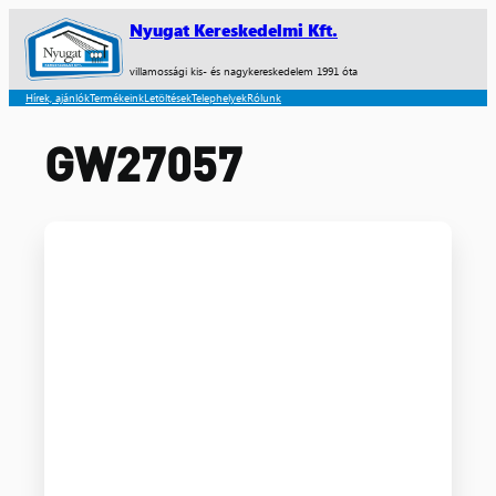
Nyugat Kereskedelmi Kft.
villamossági kis- és nagykereskedelem 1991 óta
Hírek, ajánlók
Termékeink
Letöltések
Telephelyek
Rólunk
GW27057