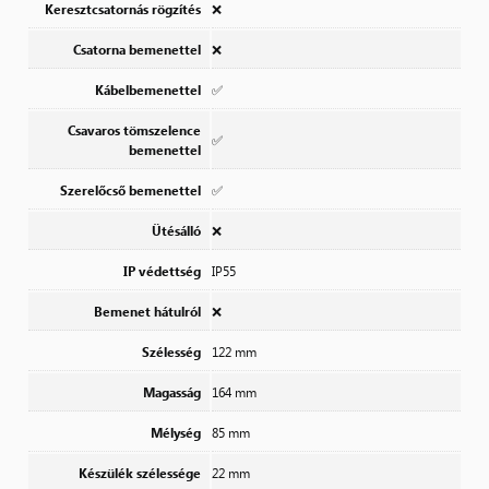
Keresztcsatornás rögzítés
❌
Csatorna bemenettel
❌
Kábelbemenettel
✅
Csavaros tömszelence
✅
bemenettel
Szerelőcső bemenettel
✅
Ütésálló
❌
IP védettség
IP55
Bemenet hátulról
❌
Szélesség
122 mm
Magasság
164 mm
Mélység
85 mm
Készülék szélessége
22 mm