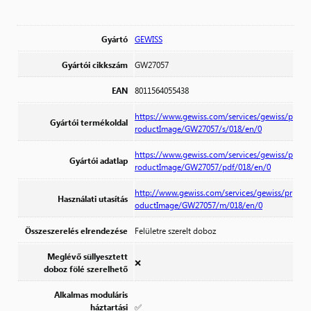
Gyártó
GEWISS
Gyártói cikkszám
GW27057
EAN
8011564055438
https://www.gewiss.com/services/gewiss/p
Gyártói termékoldal
roductImage/GW27057/s/018/en/0
https://www.gewiss.com/services/gewiss/p
Gyártói adatlap
roductImage/GW27057/pdf/018/en/0
http://www.gewiss.com/services/gewiss/pr
Használati utasítás
oductImage/GW27057/m/018/en/0
Összeszerelés elrendezése
Felületre szerelt doboz
Meglévő süllyesztett
❌
doboz fölé szerelhető
Alkalmas moduláris
háztartási
✅