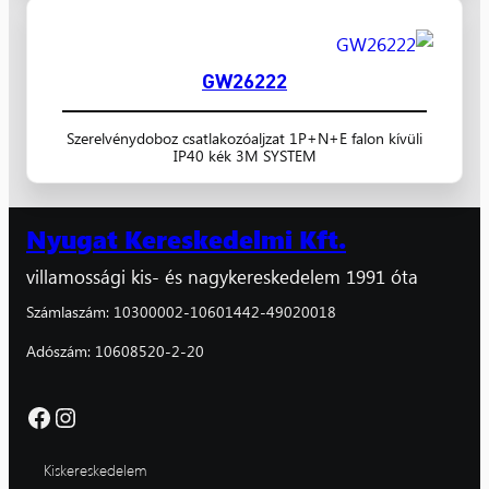
GW26222
Szerelvénydoboz csatlakozóaljzat 1P+N+E falon kívüli
IP40 kék 3M SYSTEM
Nyugat Kereskedelmi Kft.
villamossági kis- és nagykereskedelem 1991 óta
Számlaszám: 10300002-10601442-49020018
Adószám: 10608520-2-20
Facebook
Instagram
Kiskereskedelem