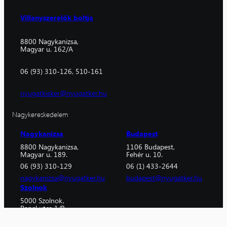
Villanyszerelők boltja
8800 Nagykanizsa,
Magyar u. 162/A
06 (93) 310-126, 510-161
nyugatkisker@nyugatker.hu
Nagykereskedelem
Nagykanizsa
Budapest
8800 Nagykanizsa,
1106 Budapest,
Magyar u. 189.
Fehér u. 10.
06 (93) 310-129
06 (1) 433-2644
nagykanizsa@nyugatker.hu
budapest@nyugatker.hu
Szolnok
5000 Szolnok,
Panel utca 1/B
06 (56) 520-268