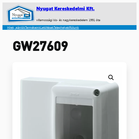
Nyugat Kereskedelmi Kft.
villamossági kis- és nagykereskedelem 1991 óta
Hírek, ajánlók
Termékeink
Letöltések
Telephelyek
Rólunk
GW27609