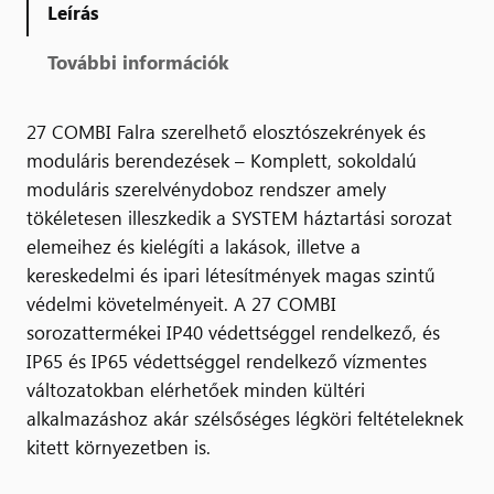
Leírás
További információk
27 COMBI Falra szerelhető elosztószekrények és
moduláris berendezések – Komplett, sokoldalú
moduláris szerelvénydoboz rendszer amely
tökéletesen illeszkedik a SYSTEM háztartási sorozat
elemeihez és kielégíti a lakások, illetve a
kereskedelmi és ipari létesítmények magas szintű
védelmi követelményeit. A 27 COMBI
sorozattermékei IP40 védettséggel rendelkező, és
IP65 és IP65 védettséggel rendelkező vízmentes
változatokban elérhetőek minden kültéri
alkalmazáshoz akár szélsőséges légköri feltételeknek
kitett környezetben is.