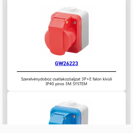
GW26223
Szerelvénydoboz csatlakozóaljzat 3P+E falon kívüli
IP40 piros 3M SYSTEM