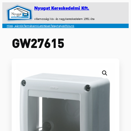
Nyugat Kereskedelmi Kft.
villamossági kis- és nagykereskedelem 1991 óta
Hírek, ajánlók
Termékeink
Letöltések
Telephelyek
Rólunk
GW27615