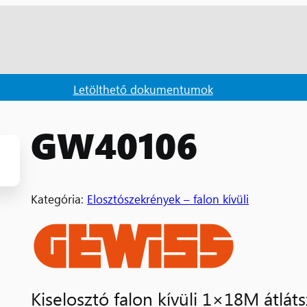
Letölthető dokumentumok
GW40106
Kategória:
Elosztószekrények – falon kívüli
Kiselosztó falon kívüli 1×18M átlát