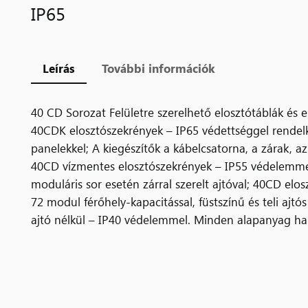
IP65
Leírás
További információk
40 CD Sorozat Felületre szerelhető elosztótáblák és e
40CDK elosztószekrények – IP65 védettséggel rendelk
panelekkel; A kiegészítők a kábelcsatorna, a zárak, az 
40CD vízmentes elosztószekrények – IP55 védelemmel,
moduláris sor esetén zárral szerelt ajtóval; 40CD e
72 modul férőhely-kapacitással, füstszínű és teli ajt
ajtó nélkül – IP40 védelemmel. Minden alapanyag h