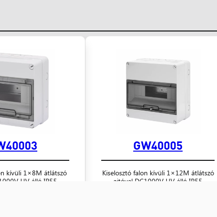
W40003
GW40005
on kívüli 1×8M átlátszó
Kiselosztó falon kívüli 1×12M átlátszó
1000V UV álló IP55
ajtóval DC1000V UV álló IP55