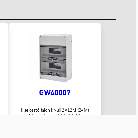
GW40007
Kiselosztó falon kívüli 2×12M (24M)
átlátszó ajtóval DC1000V UV álló…