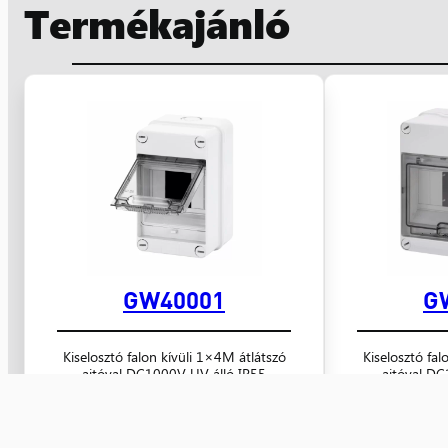
Termékajánló
GW40001
G
Kiselosztó falon kívüli 1×4M átlátszó
Kiselosztó fal
ajtóval DC1000V UV álló IP55
ajtóval DC