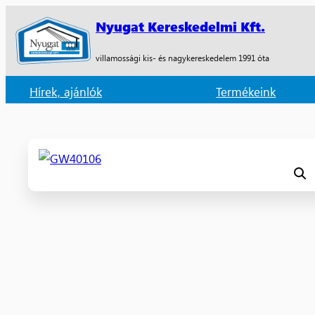
Nyugat Kereskedelmi Kft.
villamossági kis- és nagykereskedelem 1991 óta
Hírek, ajánlók
Termékeink