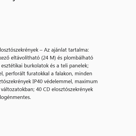
losztószekrények – Az ajánlat tartalma:
ező eltávolítható (24 M) és plombálható
esztétikai burkolatok és a teli panelek;
 perforált furatokkal a falakon, minden
losztószekrények IP40 védelemmel, maximum
ós változatokban; 40 CD elosztószekrények
alogénmentes.