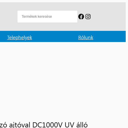
Facebook
Instagram
Telephelyek
Rólunk
szó ajtóval DC1000V UV álló