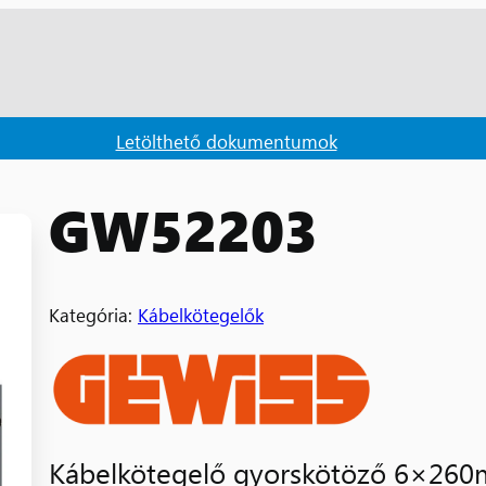
Letölthető dokumentumok
GW52203
Kategória:
Kábelkötegelők
Kábelkötegelő gyorskötöző 6×260