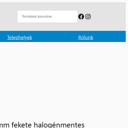
Facebook
Instagram
Telephelyek
Rólunk
mm fekete halogénmentes