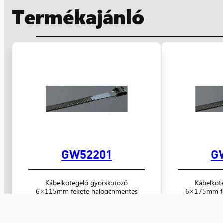
Termékajánló
GW52201
G
Kábelkötegelő gyorskötöző
Kábelköt
6×115mm fekete halogénmentes
6×175mm fe
oldószer álló UV álló
oldósz