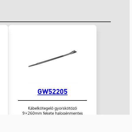
GW52205
Kábelkötegelő gyorskötöző
9×260mm fekete halogénmentes
oldószer álló UV álló