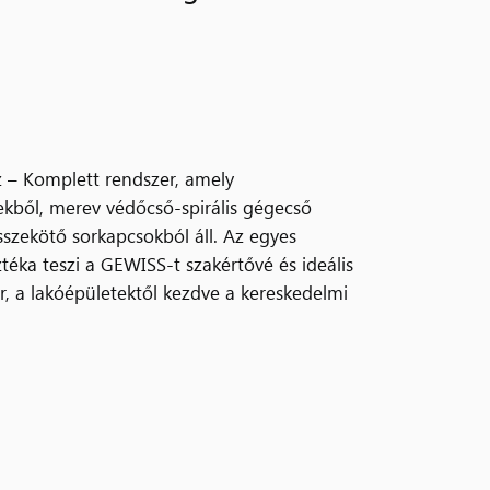
 – Komplett rendszer, amely
kből, merev védőcső-spirális gégecső
sszekötő sorkapcsokból áll. Az egyes
téka teszi a GEWISS-t szakértővé és ideális
r, a lakóépületektől kezdve a kereskedelmi