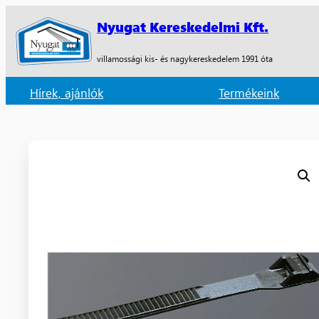
Nyugat Kereskedelmi Kft.
villamossági kis- és nagykereskedelem 1991 óta
Hírek, ajánlók
Termékeink