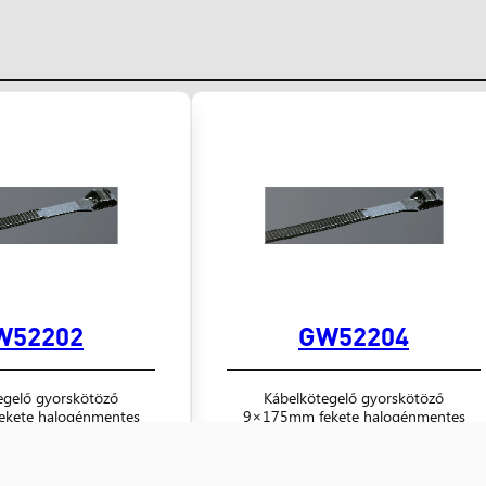
W52202
GW52204
egelő gyorskötöző
Kábelkötegelő gyorskötöző
kete halogénmentes
9×175mm fekete halogénmentes
er álló UV álló
oldószer álló UV álló