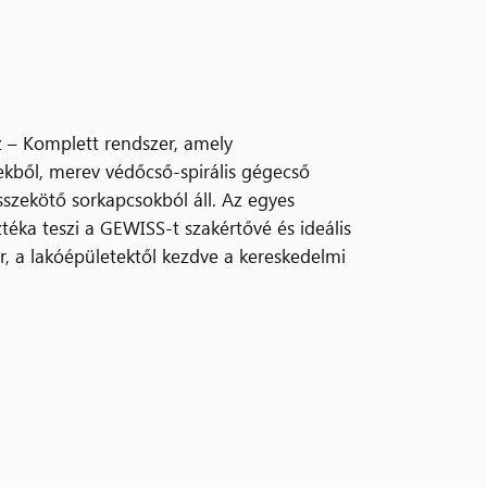
 – Komplett rendszer, amely
kből, merev védőcső-spirális gégecső
sszekötő sorkapcsokból áll. Az egyes
téka teszi a GEWISS-t szakértővé és ideális
r, a lakóépületektől kezdve a kereskedelmi