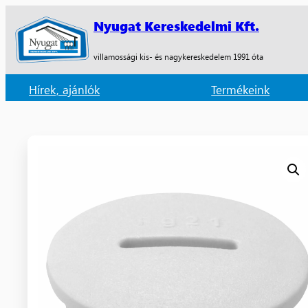
Nyugat Kereskedelmi Kft.
villamossági kis- és nagykereskedelem 1991 óta
Hírek, ajánlók
Termékeink