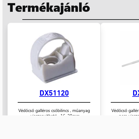
Termékajánló
DX51120
D
Védőcső galléros csőbilincs , műanyag
Védőcső gallér
, visszanyitható , 16-20mm
, nem vissz