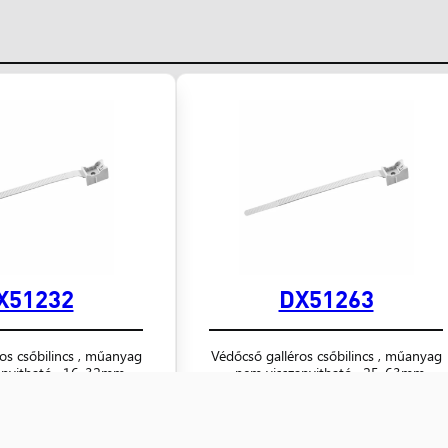
X51232
DX51263
os csőbilincs , műanyag
Védőcső galléros csőbilincs , műanyag
anyitható , 16-32mm
, nem visszanyitható , 25-63mm