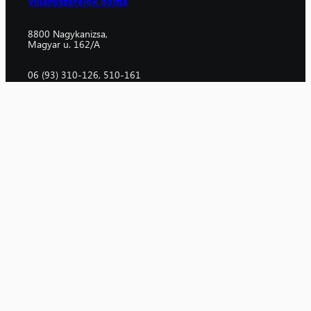
Villanyszerelők boltja
8800 Nagykanizsa,
Magyar u. 162/A
06 (93) 310-126, 510-161
nyugatkisker@nyugatker.hu
Nagykereskedelem
Nagykanizsa
Budapest
8800 Nagykanizsa,
1106 Budapest,
Magyar u. 189.
Fehér u. 10.
06 (93) 310-129
06 (1) 433-2644
nagykanizsa@nyugatker.hu
budapest@nyugatker.hu
Szolnok
5000 Szolnok,
Panel utca 1/B
06 (56) 520-268
szolnok@nyugatker.hu