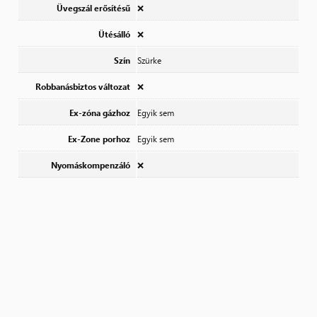
Üvegszál erősítésű
❌
Ütésálló
❌
Szín
Szürke
Robbanásbiztos változat
❌
Ex-zóna gázhoz
Egyik sem
Ex-Zone porhoz
Egyik sem
Nyomáskompenzáló
❌