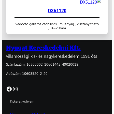
DX51120
Védőcső galléros csőbilincs , műanyag , visszanyitható
, 16-20mm
Nyugat Kereskedelmi Kft.
villamossági kis- és nagykereskedelem 1991 óta
Számlaszám: 10300002-10601442-49020018
Adószám: 10608520-2-20
Facebook
Instagram
Kiskereskedelem