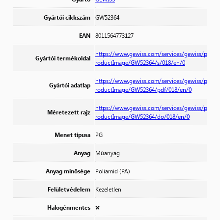
Gyártói cikkszám
GW52364
EAN
8011564773127
https://www.gewiss.com/services/gewiss/p
Gyártói termékoldal
roductImage/GW52364/s/018/en/0
https://www.gewiss.com/services/gewiss/p
Gyártói adatlap
roductImage/GW52364/pdf/018/en/0
https://www.gewiss.com/services/gewiss/p
Méretezett rajz
roductImage/GW52364/do/018/en/0
Menet típusa
PG
Anyag
Műanyag
Anyag minősége
Poliamid (PA)
Felületvédelem
Kezeletlen
Halogénmentes
❌