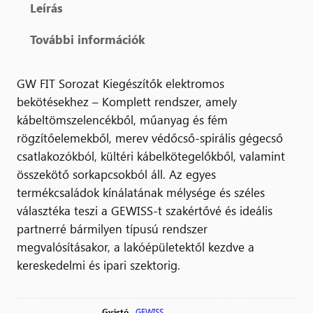
Leírás
További információk
GW FIT Sorozat Kiegészítők elektromos
bekötésekhez – Komplett rendszer, amely
kábeltömszelencékből, műanyag és fém
rögzítőelemekből, merev védőcső-spirális gégecső
csatlakozókból, kültéri kábelkötegelőkből, valamint
összekötő sorkapcsokból áll. Az egyes
termékcsaládok kínálatának mélysége és széles
választéka teszi a GEWISS-t szakértővé és ideális
partnerré bármilyen típusú rendszer
megvalósításakor, a lakóépületektől kezdve a
kereskedelmi és ipari szektorig.
Gyártó
GEWISS