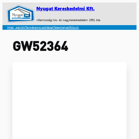
Nyugat Kereskedelmi Kft.
villamossági kis- és nagykereskedelem 1991 óta
Hírek, ajánlók
Termékeink
Letöltések
Telephelyek
Rólunk
GW52364