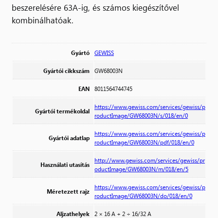
beszerelésére 63A-ig, és számos kiegészítővel
kombinálhatóak.
Gyártó
GEWISS
Gyártói cikkszám
GW68003N
EAN
8011564744745
https://www.gewiss.com/services/gewiss/p
Gyártói termékoldal
roductImage/GW68003N/s/018/en/0
https://www.gewiss.com/services/gewiss/p
Gyártói adatlap
roductImage/GW68003N/pdf/018/en/0
http://www.gewiss.com/services/gewiss/pr
Használati utasítás
oductImage/GW68003N/m/018/en/5
https://www.gewiss.com/services/gewiss/p
Méretezett rajz
roductImage/GW68003N/do/018/en/0
Aljzathelyek
2 × 16 A + 2 ÷ 16/32 A