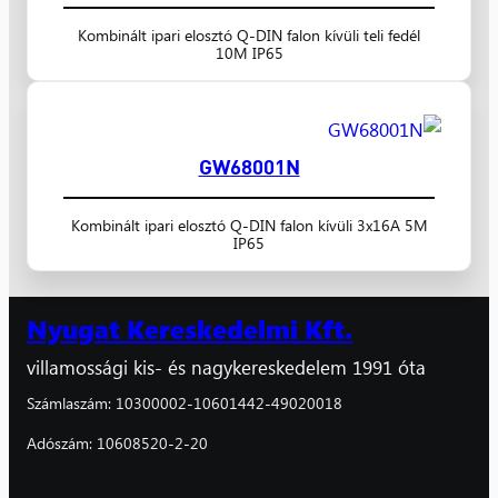
Kombinált ipari elosztó Q-DIN falon kívüli teli fedél
10M IP65
GW68001N
Kombinált ipari elosztó Q-DIN falon kívüli 3x16A 5M
IP65
Nyugat Kereskedelmi Kft.
villamossági kis- és nagykereskedelem 1991 óta
Számlaszám: 10300002-10601442-49020018
Adószám: 10608520-2-20