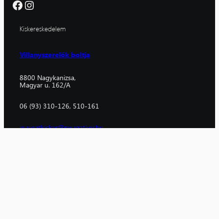
Facebook
Instagram
Kiskereskedelem
Villanyszerelők boltja
8800 Nagykanizsa,
Magyar u. 162/A
06 (93) 310-126, 510-161
nyugatkisker@nyugatker.hu
Nagykereskedelem
Nagykanizsa
Budapest
8800 Nagykanizsa,
1106 Budapest,
Magyar u. 189.
Fehér u. 10.
06 (93) 310-129
06 (1) 433-2644
nagykanizsa@nyugatker.hu
budapest@nyugatker.hu
Szolnok