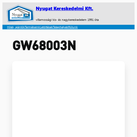
Nyugat Kereskedelmi Kft.
villamossági kis- és nagykereskedelem 1991 óta
Hírek, ajánlók
Termékeink
Letöltések
Telephelyek
Rólunk
GW68003N