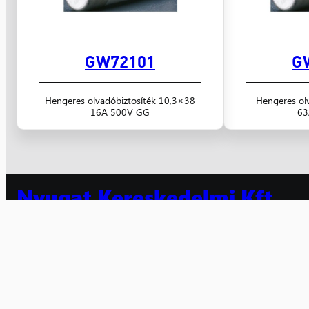
GW72101
G
Hengeres olvadóbiztosíték 10,3×38
Hengeres ol
16A 500V GG
63
Nyugat Kereskedelmi Kft.
villamossági kis- és nagykereskedelem 1991 óta
Számlaszám: 10300002-10601442-49020018
Adószám: 10608520-2-20