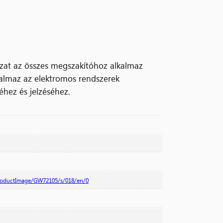
zat az összes megszakítóhoz alkalmaz
talmaz az elektromos rendszerek
hez és jelzéséhez.
productImage/GW72105/s/018/en/0