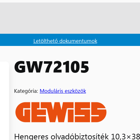
Letölthető dokumentumok
GW72105
Kategória:
Moduláris eszközök
Hengeres olvadóbiztosíték 10,3×3