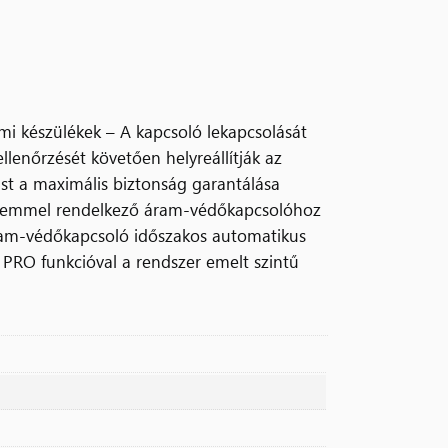
mi készülékek – A kapcsoló lekapcsolását
llenőrzését követően helyreállítják az
ást a maximális biztonság garantálása
elemmel rendelkező áram-védőkapcsolóhoz
áram-védőkapcsoló időszakos automatikus
s PRO funkcióval a rendszer emelt szintű