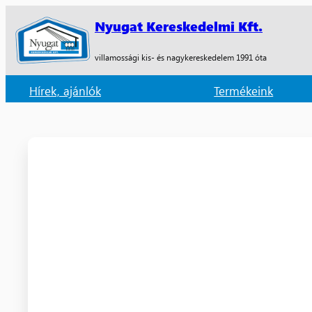
Nyugat Kereskedelmi Kft.
villamossági kis- és nagykereskedelem 1991 óta
Hírek, ajánlók
Termékeink