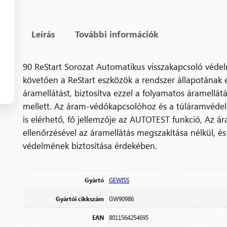
Leírás
További információk
90 ReStart Sorozat Automatikus visszakapcsoló védel
követően a ReStart eszközök a rendszer állapotának e
áramellátást, biztosítva ezzel a folyamatos áramellát
mellett. Az áram-védőkapcsolóhoz és a túláramvéd
is elérhető, fő jellemzője az AUTOTEST funkció, Az 
ellenőrzésével az áramellátás megszakítása nélkül, é
védelmének biztosítása érdekében.
Gyártó
GEWISS
Gyártói cikkszám
GW90986
EAN
8011564254695