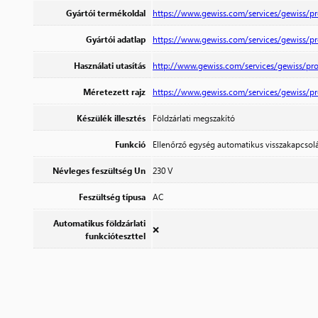
Gyártói termékoldal
https://www.gewiss.com/services/gewiss/
Gyártói adatlap
https://www.gewiss.com/services/gewiss/
Használati utasítás
http://www.gewiss.com/services/gewiss/p
Méretezett rajz
https://www.gewiss.com/services/gewiss/
Készülék illesztés
Földzárlati megszakító
Funkció
Ellenőrző egység automatikus visszakapcsolá
Névleges feszültség Un
230 V
Feszültség típusa
AC
Automatikus földzárlati
❌
funkcióteszttel