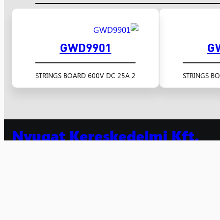
GWD9901
G
2 STRINGS BOARD 600V DC 25A
Nyugat Kereskedelmi Kft.
villamossági kis- és nagykereskedelem 1991 óta
Számlaszám: 10300002-10601442-49020018
Adószám: 10608520-2-20
Facebook
Instagram