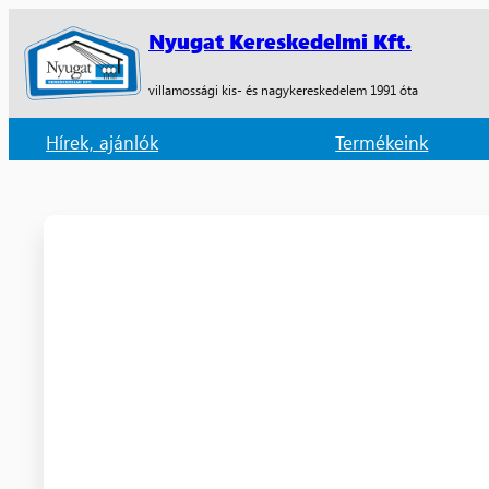
Nyugat Kereskedelmi Kft.
villamossági kis- és nagykereskedelem 1991 óta
Hírek, ajánlók
Termékeink