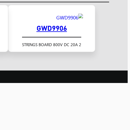
GWD9906
2 STRINGS BOARD 800V DC 20A
udapest
Szolnok
06 Budapest,
5000 Szolnok,
hér u. 10.
Panel utca 1/B
 (1) 433-2644
06 (56) 520-268
dapest@nyugatker.hu
szolnok@nyugatker.hu