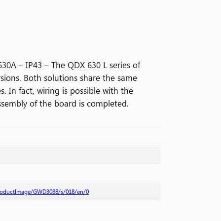
30A – IP43 – The QDX 630 L series of
rsions. Both solutions share the same
 In fact, wiring is possible with the
ssembly of the board is completed.
productImage/GWD3088/s/018/en/0