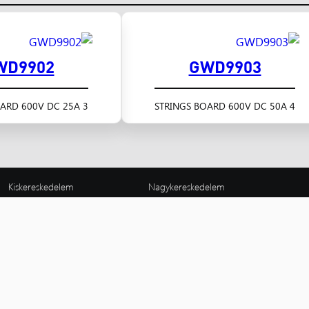
WD9902
GWD9903
3 STRINGS BOARD 600V DC 25A
4 STRINGS BOARD 600V DC 50A
Kiskereskedelem
Nagykereskedelem
Nagykanizsa
B
Villanyszerelők boltja
8800 Nagykanizsa,
11
Magyar u. 189.
Fe
8800 Nagykanizsa,
06 (93) 310-129
06
Magyar u. 162/A
nagykanizsa@nyugatker.hu
bu
06 (93) 310-126, 510-161