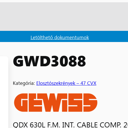
Letölthető dokumentumok
GWD3088
Kategória:
Elosztószekrények – 47 CVX
QDX 630L F.M. INT. CABLE COMP. 