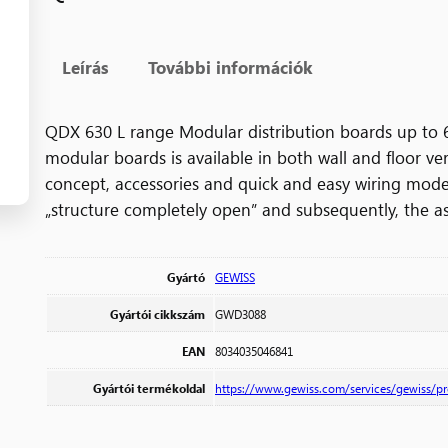
Leírás
További információk
QDX 630 L range Modular distribution boards up to 6
modular boards is available in both wall and floor ve
concept, accessories and quick and easy wiring modes.
„structure completely open” and subsequently, the a
Gyártó
GEWISS
Gyártói cikkszám
GWD3088
EAN
8034035046841
Gyártói termékoldal
https://www.gewiss.com/services/gewiss/