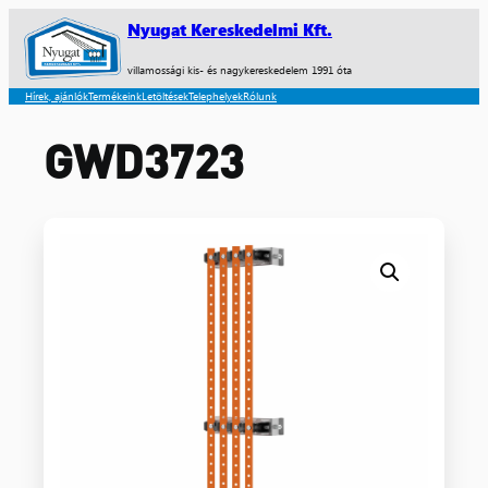
Nyugat Kereskedelmi Kft.
villamossági kis- és nagykereskedelem 1991 óta
Hírek, ajánlók
Termékeink
Letöltések
Telephelyek
Rólunk
GWD3723