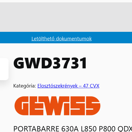
Letölthető dokumentumok
GWD3731
Kategória:
Elosztószekrények – 47 CVX
PORTABARRE 630A L850 P800 QD