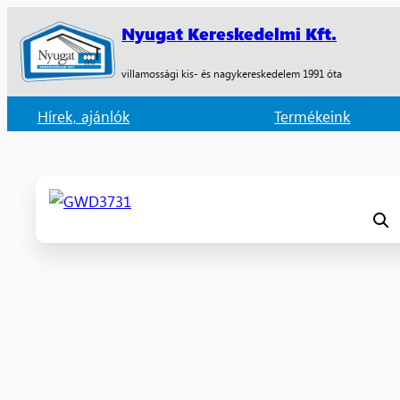
Nyugat Kereskedelmi Kft.
villamossági kis- és nagykereskedelem 1991 óta
Hírek, ajánlók
Termékeink